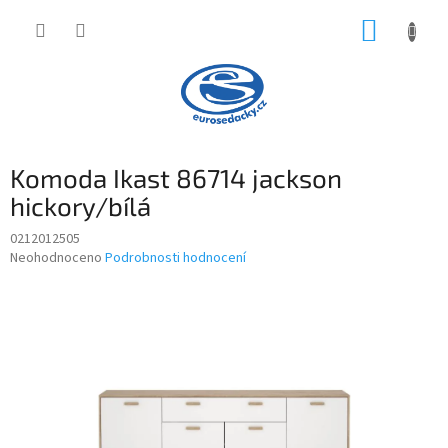
Přejít
NÁKUP
na
obsah
KOŠÍK
Komoda Ikast 86714 jackson
hickory/bílá
0212012505
Průměrné
Neohodnoceno
Podrobnosti hodnocení
hodnocení
produktu
je
0,0
z
5
hvězdiček.