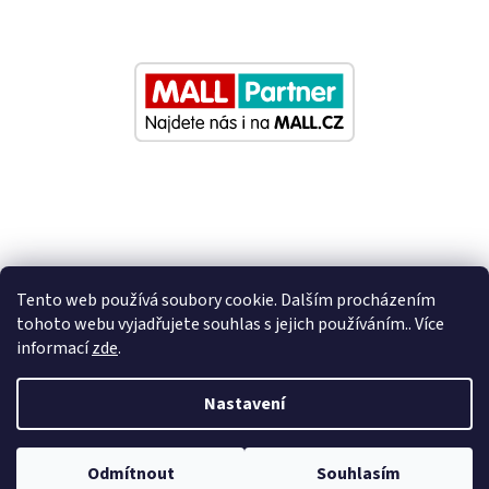
Tento web používá soubory cookie. Dalším procházením
tohoto webu vyjadřujete souhlas s jejich používáním.. Více
informací
zde
.
Vytvořil Shoptet
Nastavení
Nastavil tým EshopyUmíme.cz
Odmítnout
Souhlasím
Copyright 2026
Eurosedacky.cz
. Všechna práva vyhrazena.