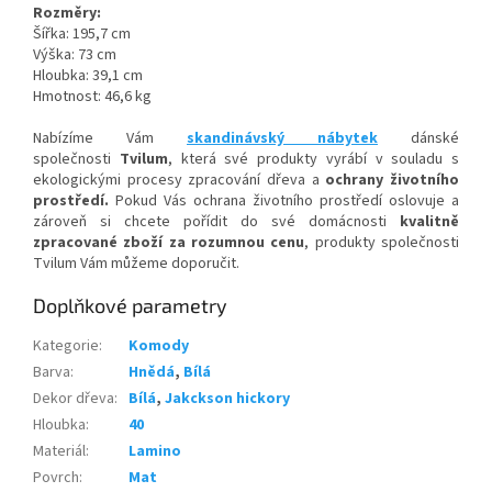
Rozměry:
Šířka: 195,7 cm
Výška: 73 cm
Hloubka: 39,1 cm
Hmotnost: 46,6 kg
Nabízíme Vám
skandinávský nábytek
dánské
společnosti
Tvilum
, která své produkty vyrábí v souladu s
ekologickými procesy zpracování dřeva a
ochrany životního
prostředí.
Pokud Vás ochrana životního prostředí oslovuje a
zároveň si chcete pořídit do své domácnosti
kvalitně
zpracované zboží za rozumnou cenu
, produkty společnosti
Tvilum Vám můžeme doporučit.
Doplňkové parametry
Kategorie
:
Komody
Barva
:
Hnědá
,
Bílá
Dekor dřeva
:
Bílá
,
Jakckson hickory
Hloubka
:
40
Materiál
:
Lamino
Povrch
:
Mat