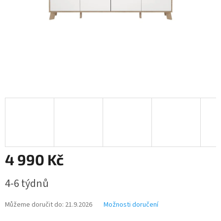
4 990 Kč
Měrná
4-6 týdnů
cena:
Můžeme doručit do:
21.9.2026
Možnosti doručení