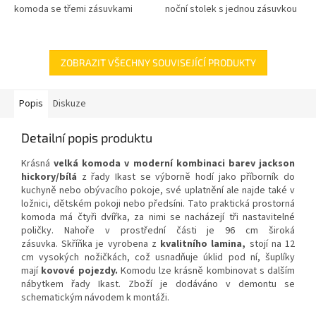
komoda se třemi zásuvkami
noční stolek s jednou zásuvkou
ZOBRAZIT VŠECHNY SOUVISEJÍCÍ PRODUKTY
Popis
Diskuze
Detailní popis produktu
Krásná
velká komoda v moderní kombinaci barev jackson
hickory/bílá
z řady Ikast se výborně hodí jako příborník do
kuchyně nebo obývacího pokoje, své uplatnění ale najde také v
ložnici, dětském pokoji nebo předsíni. Tato praktická prostorná
komoda má čtyři dvířka, za nimi se nacházejí tři nastavitelné
poličky. Nahoře v prostřední části je 96 cm široká
zásuvka. Skříňka je vyrobena z
kvalitního lamina,
stojí na 12
cm vysokých nožičkách, což usnadňuje úklid pod ní, šuplíky
mají
kovové pojezdy.
Komodu lze krásně kombinovat s dalším
nábytkem řady Ikast. Zboží je dodáváno v demontu se
schematickým návodem k montáži.