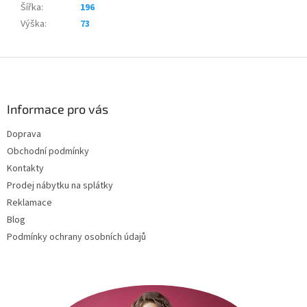
Šířka
:
196
Výška
:
73
Z
á
p
a
Informace pro vás
t
Doprava
í
Obchodní podmínky
Kontakty
Prodej nábytku na splátky
Reklamace
Blog
Podmínky ochrany osobních údajů