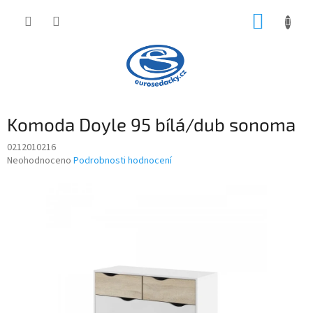
Přejít
NÁKUP
na
obsah
KOŠÍK
Komoda Doyle 95 bílá/dub sonoma
0212010216
Průměrné
Neohodnoceno
Podrobnosti hodnocení
hodnocení
produktu
je
0,0
z
5
hvězdiček.