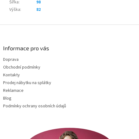
Šířka
:
98
Výška
:
82
Z
á
p
a
Informace pro vás
t
Doprava
í
Obchodní podmínky
Kontakty
Prodej nábytku na splátky
Reklamace
Blog
Podmínky ochrany osobních údajů