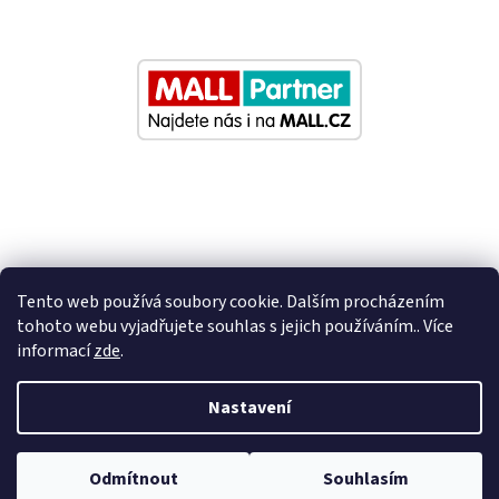
Tento web používá soubory cookie. Dalším procházením
tohoto webu vyjadřujete souhlas s jejich používáním.. Více
informací
zde
.
Vytvořil Shoptet
Nastavení
Nastavil tým EshopyUmíme.cz
Odmítnout
Souhlasím
Copyright 2026
Eurosedacky.cz
. Všechna práva vyhrazena.