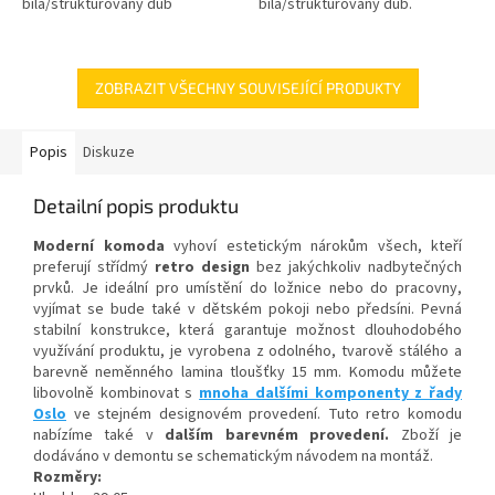
bílá/strukturovaný dub
bílá/strukturovaný dub.
ZOBRAZIT VŠECHNY SOUVISEJÍCÍ PRODUKTY
Popis
Diskuze
Detailní popis produktu
Moderní komoda
vyhoví estetickým nárokům všech, kteří
preferují střídmý
retro design
bez jakýchkoliv nadbytečných
prvků. Je ideální pro umístění do ložnice nebo do pracovny,
vyjímat se bude také v dětském pokoji nebo předsíni. Pevná
stabilní konstrukce, která garantuje možnost dlouhodobého
využívání produktu, je vyrobena z odolného, tvarově stálého a
barevně neměnného lamina tloušťky 15 mm. Komodu můžete
libovolně kombinovat s
mnoha dalšími komponenty z řady
Oslo
ve stejném designovém provedení. Tuto retro komodu
nabízíme také v
dalším barevném provedení.
Zboží je
dodáváno v demontu se schematickým návodem na montáž.
Rozměry: