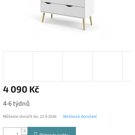
4 090 Kč
Měrná
4-6 týdnů
cena:
Můžeme doručit do:
23.9.2026
Možnosti doručení
Přidat do košíku