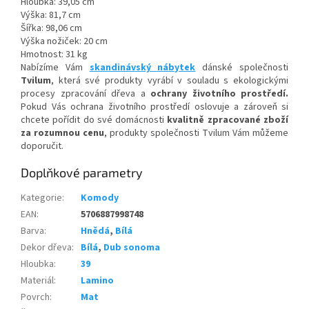
Hloubka: 39,05 cm
Výška: 81,7 cm
Šířka: 98,06 cm
Výška nožiček: 20 cm
Hmotnost: 31 kg
Nabízíme Vám
skandinávský nábytek
dánské společnosti
Tvilum
, která své produkty vyrábí v souladu s ekologickými
procesy zpracování dřeva a
ochrany životního prostředí.
Pokud Vás ochrana životního prostředí oslovuje a zároveň si
chcete pořídit do své domácnosti
kvalitně zpracované zboží
za rozumnou cenu
, produkty společnosti Tvilum Vám můžeme
doporučit.
Doplňkové parametry
Kategorie
:
Komody
EAN
:
5706887998748
Barva
:
Hnědá
,
Bílá
Dekor dřeva
:
Bílá
,
Dub sonoma
Hloubka
:
39
Materiál
:
Lamino
Povrch
:
Mat