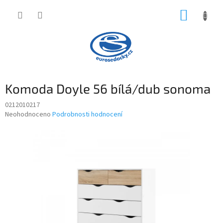
Přejít
NÁKUP
na
obsah
KOŠÍK
Komoda Doyle 56 bílá/dub sonoma
0212010217
Průměrné
Neohodnoceno
Podrobnosti hodnocení
hodnocení
produktu
je
0,0
z
5
hvězdiček.