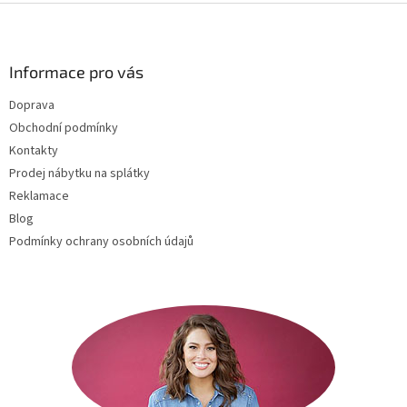
Z
á
p
a
Informace pro vás
t
Doprava
í
Obchodní podmínky
Kontakty
Prodej nábytku na splátky
Reklamace
Blog
Podmínky ochrany osobních údajů