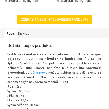
bílá/strukturovaný dub
bílá/strukturovaný dub.
ZOBRAZIT VŠECHNY SOUVISEJÍCÍ PRODUKTY
Popis
Diskuze
Detailní popis produktu
Praktická
zásuvková retro komoda
má 5 šuplíků s
kovovými
pojezdy
a je vyrobena z
kvalitniho lamina
tloušťky 15 mm.
Splní svůj účel v každém pokoji nebo jako praktický
retro
příborník.
Tuto komodu nabízíme také v
dalším barevném
provedení.
Ze
série Doyle
můžete vybírat také další
prvky do
své domácnosti.
Zboží je dodáváno v demontu se
schematickým návodem na montáž (1 balík).
Rozměry:
Výška: 100,9 cm
Šířka: 98,7 cm
Hloubka: 39,1 cm
Výška nožiček: 20 cm