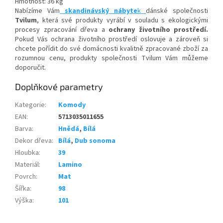
Hmotnost: 36 kg
Nabízíme Vám
skandinávský nábyte
k
dánské společnosti
Tvilum
, která své produkty vyrábí v souladu s ekologickými
procesy zpracování dřeva a
ochrany životního prostředí.
Pokud Vás ochrana životního prostředí oslovuje a zároveň si
chcete pořídit do své domácnosti kvalitně zpracované zboží za
rozumnou cenu, produkty společnosti Tvilum Vám můžeme
doporučit.
Doplňkové parametry
Kategorie
:
Komody
EAN
:
5713035011655
Barva
:
Hnědá
,
Bílá
Dekor dřeva
:
Bílá
,
Dub sonoma
Hloubka
:
39
Materiál
:
Lamino
Povrch
:
Mat
Šířka
:
98
Výška
:
101