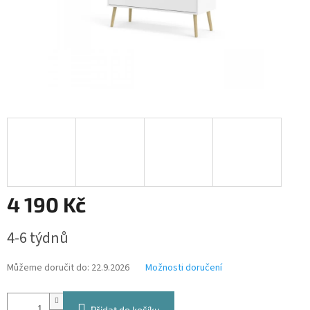
4 190 Kč
Měrná
4-6 týdnů
cena:
Můžeme doručit do:
22.9.2026
Možnosti doručení
Přidat do košíku