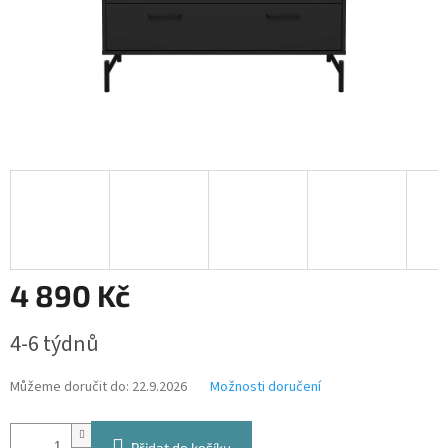
4 890 Kč
Měrná
4-6 týdnů
cena:
Můžeme doručit do:
22.9.2026
Možnosti doručení
Přidat do košíku