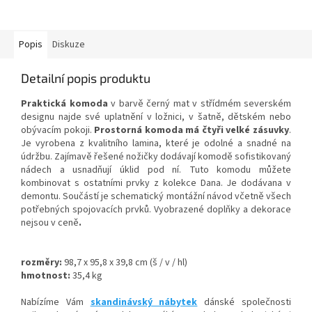
Popis
Diskuze
Detailní popis produktu
Praktická komoda
v barvě černý mat v střídmém severském
designu najde své uplatnění v ložnici, v šatně, dětském nebo
obývacím pokoji.
Prostorná komoda má čtyři velké zásuvky
.
Je vyrobena z kvalitního lamina, které je odolné a snadné na
údržbu. Zajímavě řešené nožičky dodávají komodě sofistikovaný
nádech a
usnadňují úklid pod ní.
Tuto komodu můžete
kombinovat s ostatními prvky z kolekce Dana. Je dodávana v
demontu. Součástí je schematický montážní návod včetně všech
potřebných spojovacích prvků. Vyobrazené doplňky a dekorace
nejsou v ceně
.
rozměry:
98,7 x 95,8 x 39,8 cm (š / v / hl)
hmotnost:
35,4 kg
Nabízíme Vám
skandinávský nábytek
dánské společnosti