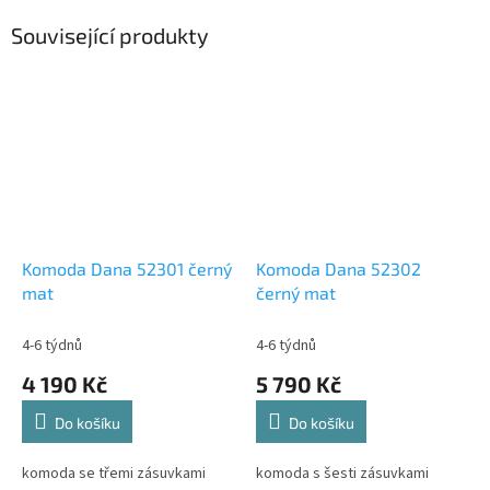
Související produkty
Komoda Dana 52301 černý
Komoda Dana 52302
mat
černý mat
4-6 týdnů
4-6 týdnů
4 190 Kč
5 790 Kč
Do košíku
Do košíku
komoda se třemi zásuvkami
komoda s šesti zásuvkami