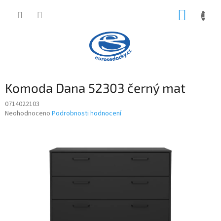
Přejít
NÁKUP
na
obsah
KOŠÍK
Komoda Dana 52303 černý mat
0714022103
Průměrné
Neohodnoceno
Podrobnosti hodnocení
hodnocení
produktu
je
0,0
z
5
hvězdiček.