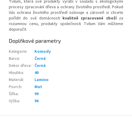
Tvilum, která své produkty vyrábí v souladu s ekologickými
procesy zpracování dřeva a ochrany životního prostředí. Pokud
Vás ochrana životního prostředí oslovuje a zároveň si chcete
pořídit do své domácnosti
kvalitně zpracované zboží
za
rozumnou cenu, produkty společnosti Tvilum Vám můžeme
doporučit.
Doplňkové parametry
Kategorie
:
Komody
Barva
:
Černá
Dekor dřeva
:
Černá
Hloubka
:
40
Materiál
:
Lamino
Povrch
:
Mat
Šířka
:
99
Výška
:
96
Z
á
p