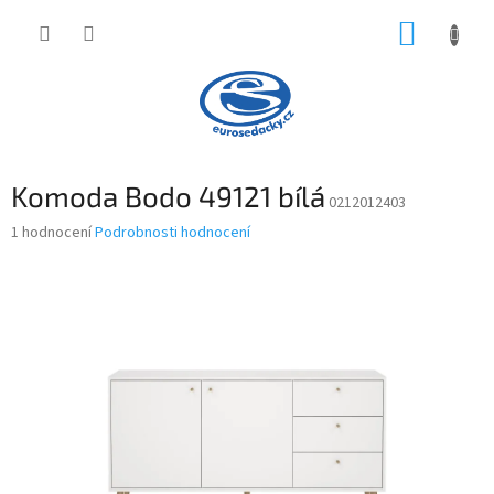
Přejít
NÁKUP
na
obsah
KOŠÍK
Komoda Bodo 49121 bílá
0212012403
Průměrné
1 hodnocení
Podrobnosti hodnocení
hodnocení
produktu
je
5,0
z
5
hvězdiček.