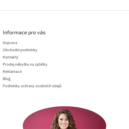
Z
á
p
a
Informace pro vás
t
Doprava
í
Obchodní podmínky
Kontakty
Prodej nábytku na splátky
Reklamace
Blog
Podmínky ochrany osobních údajů