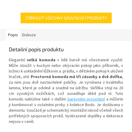
ZOBRAZIT VŠECHNY SOUVISEJÍCÍ PRODUKTY
Popis
Diskuze
Detailní popis produktu
Elegantní
velká komoda
v bílé barvě má všestranné využití.
Může sloužit v kuchyni nebo obývacím pokoji jako příborník, v
ložnici k uskladnění lůžkovin a prádla, v dětském pokoji k uložení
hraček, atd.
Prostorná komoda má tři zásuvky a dvě dvířka
,
za nimi jsou dvě nastavitelné poličky. Je vyrobena z kvalitního
lamina, které je odolné a snadné na údržbu. Skříňka s
tojí na 20
cm vysokých nožičkách, což usnadňuje úklid pod ní.
Tuto
komodu nabízíme také v dalším
barevném provedení
a můžete
ji kombinovat s ostatními prvky z kolekce Bodo. Je dodávana v
demontu. Součástí je schematický montážní návod včetně všech
potřebných spojovacích prvků. Vyobrazené doplňky a dekorace
nejsou v ceně
.