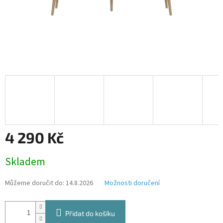
4 290 Kč
Měrná
Skladem
cena:
Můžeme doručit do:
14.8.2026
Možnosti doručení
Přidat do košíku