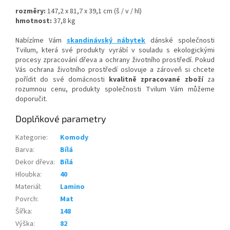
rozměry:
147,2 x 81,7 x 39,1 cm (š / v / hl)
hmotnost:
37,8 kg
Nabízíme Vám
skandinávský nábytek
dánské společnosti
Tvilum, která své produkty vyrábí v souladu s ekologickými
procesy zpracování dřeva a ochrany životního prostředí. Pokud
Vás ochrana životního prostředí oslovuje a zároveň si chcete
pořídit do své domácnosti
kvalitně zpracované zboží
za
rozumnou cenu, produkty společnosti Tvilum Vám můžeme
doporučit.
Doplňkové parametry
Kategorie
:
Komody
Barva
:
Bílá
Dekor dřeva
:
Bílá
Hloubka
:
40
Materiál
:
Lamino
Povrch
:
Mat
Šířka
:
148
Výška
:
82