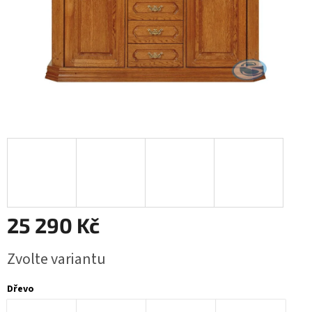
25 290 Kč
Měrná
Zvolte variantu
cena:
Dřevo