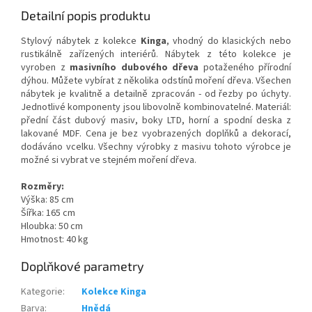
Detailní popis produktu
Stylový nábytek z kolekce
Kinga
, vhodný do klasických nebo
rustikálně zařízených interiérů. Nábytek z této kolekce je
vyroben z
masivního dubového dřeva
potaženého přírodní
dýhou. Můžete vybírat z několika odstínů moření dřeva. Všechen
nábytek je kvalitně a detailně zpracován - od řezby po úchyty.
Jednotlivé komponenty jsou libovolně kombinovatelné. Materiál:
přední část dubový masiv, boky LTD, horní a spodní deska z
lakované MDF. Cena je bez vyobrazených doplňků a dekorací,
dodáváno vcelku. Všechny výrobky z masivu tohoto výrobce je
možné si vybrat ve stejném moření dřeva.
Rozměry:
Výška: 85 cm
Šířka: 165 cm
Hloubka: 50 cm
Hmotnost: 40 kg
Doplňkové parametry
Kategorie
:
Kolekce Kinga
Barva
:
Hnědá