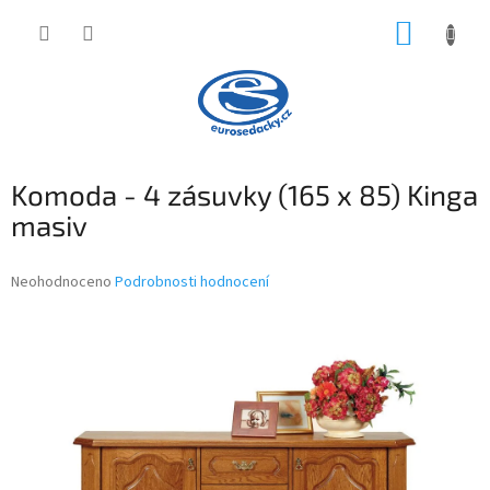
Přejít
NÁKUP
na
obsah
KOŠÍK
Komoda - 4 zásuvky (165 x 85) Kinga
masiv
Průměrné
Neohodnoceno
Podrobnosti hodnocení
hodnocení
produktu
je
0,0
z
5
hvězdiček.