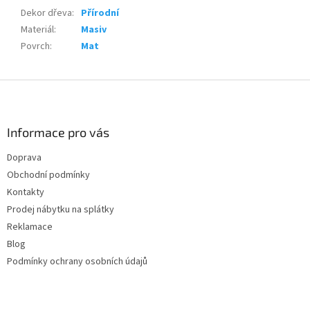
Dekor dřeva
:
Přírodní
Materiál
:
Masiv
Povrch
:
Mat
Z
á
p
a
Informace pro vás
t
Doprava
í
Obchodní podmínky
Kontakty
Prodej nábytku na splátky
Reklamace
Blog
Podmínky ochrany osobních údajů