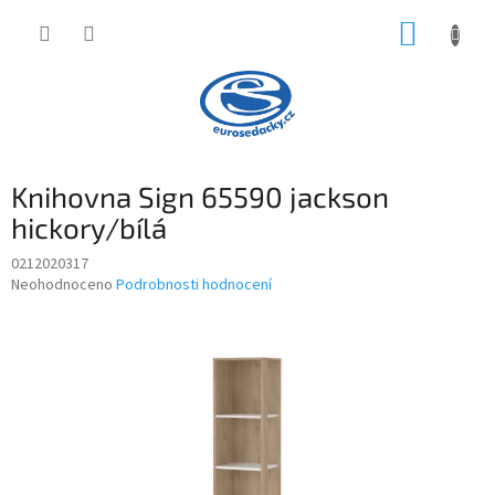
Přejít
NÁKUP
na
obsah
KOŠÍK
Knihovna Sign 65590 jackson
hickory/bílá
0212020317
Průměrné
Neohodnoceno
Podrobnosti hodnocení
hodnocení
produktu
je
0,0
z
5
hvězdiček.