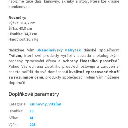
nabízíme také další knihovny, skříňky a stoly, které lze krásně
kombinovat.
Rozměry:
Výška: 204,7 cm
Šířka: 40,8 cm
Hloubka: 34,3 cm
Hmotnost 26,7 kg
Nabízíme Vám
skandinávský
nábytek
dánské společnosti
Tvilum
, která své produkty vyrábí v souladu s ekologickými
procesy zpracování dřeva a
ochrany životního prostředí
.
Pokud Vás ochrana životního prostředí oslovuje a zároveň si
chcete pořídit do své domácnosti
kvalitně zpracované zboží
za rozumnou cenu
, produkty společnosti Tvilum Vám můžeme
doporučit.
Doplňkové parametry
Kategorie
:
Knihovny, vitríny
Hloubka
:
35
Šířka
:
41
Výška
:
205