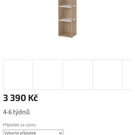
3 390 Kč
Měrná
4-6 týdnů
cena:
Příplatek za výnos