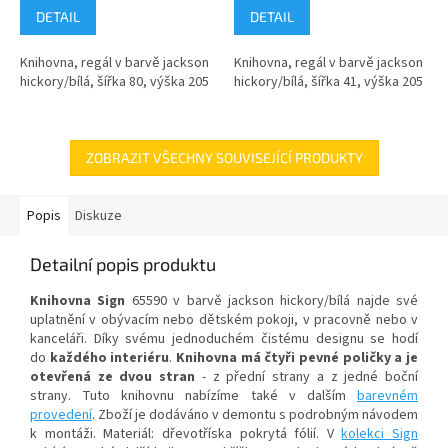
DETAIL
DETAIL
Knihovna, regál v barvě jackson
Knihovna, regál v barvě jackson
hickory/bílá, šířka 80, výška 205
hickory/bílá, šířka 41, výška 205
ZOBRAZIT VŠECHNY SOUVISEJÍCÍ PRODUKTY
Popis
Diskuze
Detailní popis produktu
Knihovna Sign
65590 v barvě jackson hickory/bílá najde své
uplatnění v obývacím nebo dětském pokoji, v pracovně nebo v
kanceláři. Díky svému jednoduchém čistému designu se hodí
do
každého interiéru
.
Knihovna má čtyři pevné poličky a je
otevřená ze dvou stran
- z přední strany a z jedné boční
strany. Tuto knihovnu nabízíme také v dalším
barevném
provedení
. Zboží je dodáváno v demontu s podrobným návodem
k montáži. Materiál: dřevotříska pokrytá fólií. V
kolekci Sign