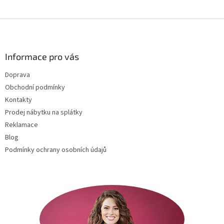
Z
á
p
a
Informace pro vás
t
Doprava
í
Obchodní podmínky
Kontakty
Prodej nábytku na splátky
Reklamace
Blog
Podmínky ochrany osobních údajů