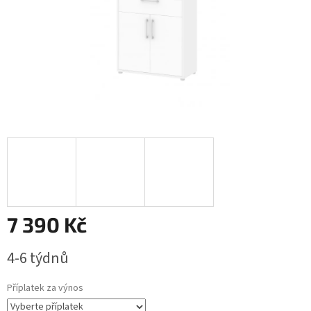
7 390 Kč
Měrná
4-6 týdnů
cena:
Příplatek za výnos