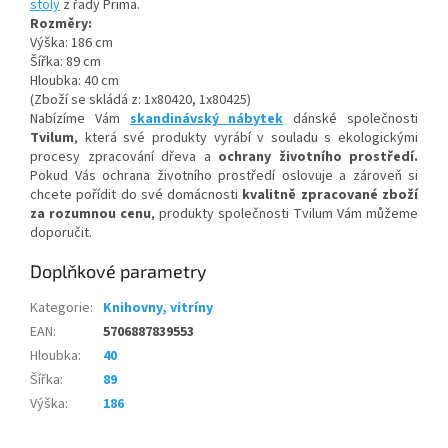
stoly
z řady Prima.
Rozměry:
Výška: 186 cm
Šířka: 89 cm
Hloubka: 40 cm
(Zboží se skládá z: 1x80420, 1x80425)
Nabízíme Vám
skandinávský nábytek
dánské společnosti
Tvilum
, která své produkty vyrábí v souladu s ekologickými
procesy zpracování dřeva a
ochrany životního prostředí.
Pokud Vás ochrana životního prostředí oslovuje a zároveň si
chcete pořídit do své domácnosti
kvalitně zpracované zboží
za rozumnou cenu
, produkty společnosti Tvilum Vám můžeme
doporučit.
Doplňkové parametry
Kategorie
:
Knihovny, vitríny
EAN
:
5706887839553
Hloubka
:
40
Šířka
:
89
Výška
:
186