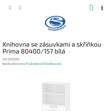
Přejít
NÁKUP
na
obsah
KOŠÍK
Knihovna se zásuvkami a skříňkou
Prima 80400/157 bílá
0212020201
Průměrné
Neohodnoceno
Podrobnosti hodnocení
hodnocení
produktu
je
0,0
z
5
hvězdiček.