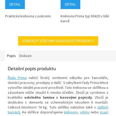
DETAIL
DETAIL
Praktická knihovna s policemi
Knihovna Prima typ 80420 v bílé
barvě
ZOBRAZIT VŠECHNY SOUVISEJÍCÍ PRODUKTY
Popis
Diskuze
Detailní popis produktu
Řada Prima
nabízí široký sortiment nábytku pro kanceláře,
domácí pracovny, prodejny a další. S nábytkem řady Prima lehce
vytvoříte ideální pracovní prostředí. Tato knihovna se skříňkou a
zásuvkami může sloužit k mnoha účelům. Zboží je vyrobeno z
kvalitního
odolného lamina s kovovými pojezdy
. Zboží je
dodáváno v demontu se schematickým návodem k montáži.
Celková hmotnost 74 kg. Tuto skříňku nabízíme také v
dalších
barvách.
Ke skříňce doporučujeme
knihovny
,
vitríny
nebo
psací