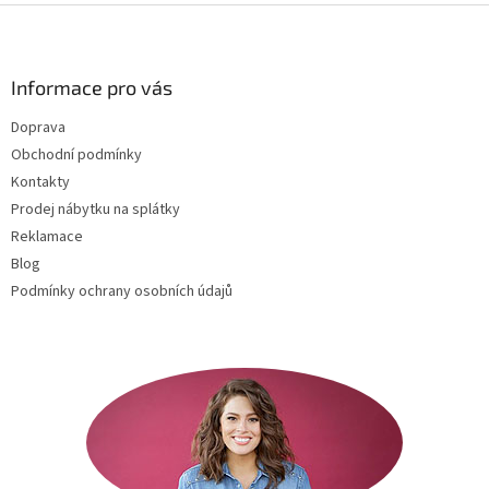
Z
á
p
a
Informace pro vás
t
Doprava
í
Obchodní podmínky
Kontakty
Prodej nábytku na splátky
Reklamace
Blog
Podmínky ochrany osobních údajů