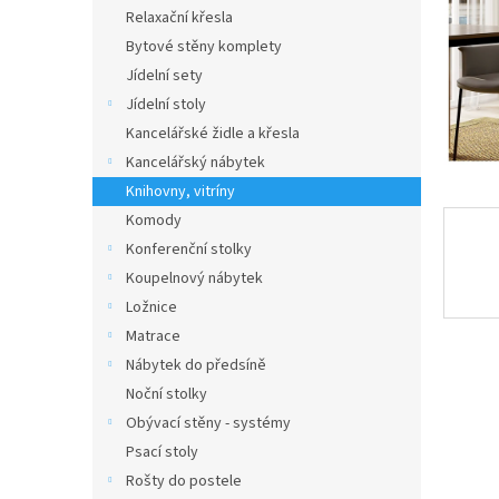
n
Relaxační křesla
e
Bytové stěny komplety
l
Jídelní sety
Jídelní stoly
Kancelářské židle a křesla
Kancelářský nábytek
Knihovny, vitríny
Komody
Konferenční stolky
Koupelnový nábytek
Ložnice
Matrace
Nábytek do předsíně
Noční stolky
Obývací stěny - systémy
Psací stoly
Rošty do postele