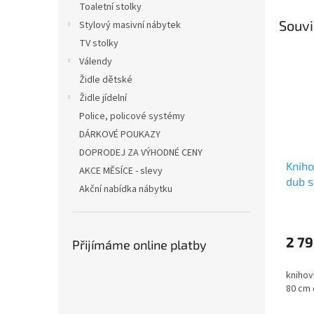
Toaletní stolky
Souvi
Stylový masivní nábytek
TV stolky
Válendy
Židle dětské
Židle jídelní
Police, policové systémy
DÁRKOVÉ POUKAZY
DOPRODEJ ZA VÝHODNÉ CENY
Kniho
AKCE MĚSÍCE - slevy
dub 
Akční nabídka nábytku
2 79
Přijímáme online platby
knihovn
80 cm