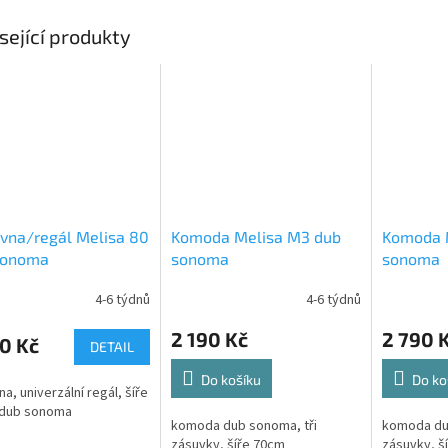
sející produkty
vna/regál Melisa 80
Komoda Melisa M3 dub
Komoda 
sonoma
sonoma
sonoma
4-6 týdnů
4-6 týdnů
2 190 Kč
2 790 
0 Kč
DETAIL
Do košíku
Do ko
a, univerzální regál, šíře
 dub sonoma
komoda dub sonoma, tři
komoda du
zásuvky, šíře 70cm
zásuvky, š