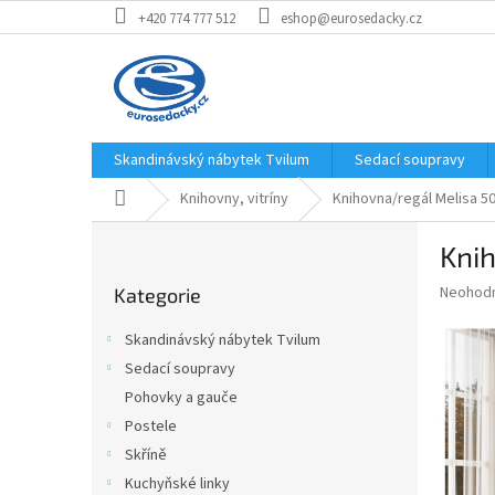
Přejít
+420 774 777 512
eshop@eurosedacky.cz
na
obsah
Skandinávský nábytek Tvilum
Sedací soupravy
Domů
Knihovny, vitríny
Knihovna/regál Melisa 
P
Kni
o
Přeskočit
s
Průměr
Neohod
Kategorie
kategorie
t
hodnoce
r
produkt
Skandinávský nábytek Tvilum
a
je
Sedací soupravy
0,0
n
z
Pohovky a gauče
n
5
í
Postele
hvězdič
p
Skříně
a
Kuchyňské linky