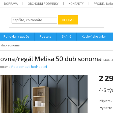
DOPRAVA
OBCHODNÍ PODMÍNKY
KONTAKTY
PRODEJ NÁBY
HLEDAT
Pohovky a gauče
Postele
Skříně
Kuchyňské linky
50 dub sonoma
hovna/regál Melisa 50 dub sonoma
144403
né
noceno
Podrobnosti hodnocení
ní
2 2
u
Měrná
4-6 t
cena:
ek.
Příplatek