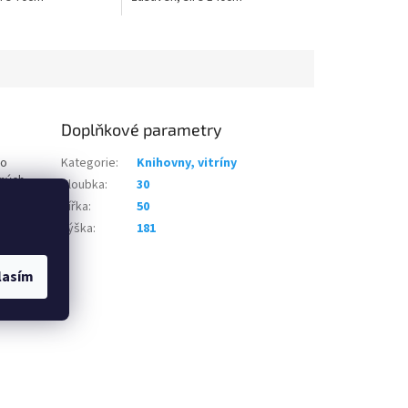
Doplňkové parametry
ko
Kategorie
:
Knihovny, vitríny
ených
Hloubka
:
30
odáváno v
Šířka
:
50
ných
Výška
:
181
rozměry
lasím