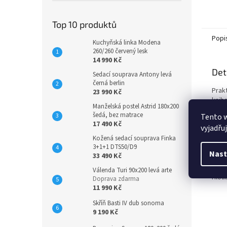
Top 10 produktů
Popi
Kuchyňská linka Modena
260/260 červený lesk
14 990 Kč
Det
Sedací souprava Antony levá
černá berlin
Prak
23 990 Kč
knih
Manželská postel Astrid 180x200
polic
šedá, bez matrace
Tento 
demo
17 490 Kč
vyjadřu
spoj
Kožená sedací souprava Finka
toho
3+1+1 DTS50/D9
Roz
Nast
33 490 Kč
Šířka
Výšk
Válenda Turi 90x200 levá arte
Hlou
Doprava zdarma
11 990 Kč
Skříň Basti IV dub sonoma
9 190 Kč