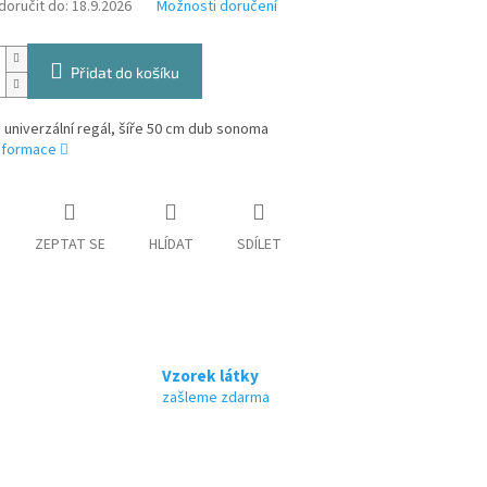
oručit do:
18.9.2026
Možnosti doručení
Přidat do košíku
 univerzální regál, šíře 50 cm dub sonoma
informace
ZEPTAT SE
HLÍDAT
SDÍLET
Vzorek látky
zašleme zdarma