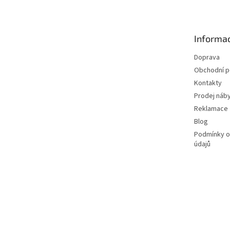
p
a
t
Informac
í
Doprava
Obchodní 
Kontakty
Prodej náby
Reklamace
Blog
Podmínky o
údajů