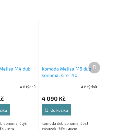
Další
Melisa M4 dub
Komoda Melisa M6 dub
produkt
sonoma, šíře 140
4-6 týdnů
4-6 týdnů
Kč
4 090 Kč
šíku
Do košíku
b sonoma, čtyři
komoda dub sonoma, šest
íře 70cm
zásuvek, šíře 140cm