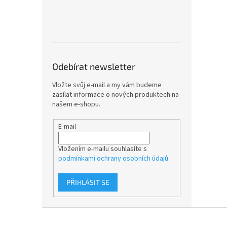
Odebírat newsletter
Vložte svůj e-mail a my vám budeme
zasílat informace o nových produktech na
našem e-shopu.
E-mail
Vložením e-mailu souhlasíte s
podmínkami ochrany osobních údajů
PŘIHLÁSIT SE
Z
á