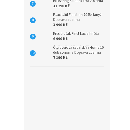
Boxspring Samara 180x200 šedá
31 290 Kč
Psací stůl Function 70484 lanýž
Doprava zdarma
3 990 Kč
Křeslo ušák Finet Lucia hnědá
6 990 Kč
Čtyřdveřová šatní skříň Home 10
dub sonoma
Doprava zdarma
7 190 Kč