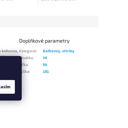
Doplňkové parametry
o knihovna,
Kategorie
:
Knihovny, vitríny
 je
Hloubka
:
30
 v
Šířka
:
50
ných
Výška
:
181
rozměry
lasím