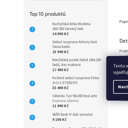
Top 10 produktů
Popi
Kuchyňská linka Modena
260/260 červený lesk
14 990 Kč
Det
Sedací souprava Antony levá
černá berlin
Prak
23 990 Kč
regá
Manželská postel Astrid 180x200
vyrob
šedá, bez matrace
Tento 
demo
17 490 Kč
vyjadřu
spoj
Kožená sedací souprava Finka
toho
3+1+1 DTS50/D9
Roz
Nast
33 490 Kč
Šířka
Výšk
Válenda Turi 90x200 levá arte
Hlou
Doprava zdarma
11 990 Kč
Skříň Basti IV dub sonoma
9 190 Kč