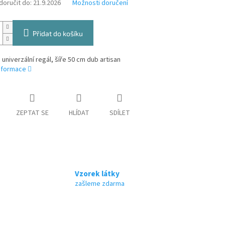
oručit do:
21.9.2026
Možnosti doručení
Přidat do košíku
 univerzální regál, šíře 50 cm dub artisan
informace
ZEPTAT SE
HLÍDAT
SDÍLET
Vzorek látky
zašleme zdarma