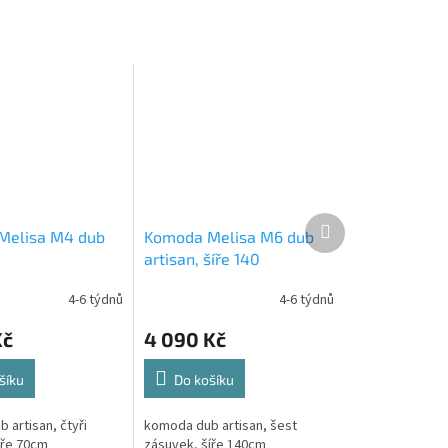
Další
Melisa M4 dub
Komoda Melisa M6 dub
produkt
artisan, šíře 140
4-6 týdnů
4-6 týdnů
Kč
4 090 Kč
šíku
Do košíku
 artisan, čtyři
komoda dub artisan, šest
íře 70cm
zásuvek, šíře 140cm