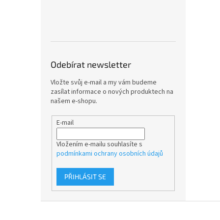
Odebírat newsletter
Vložte svůj e-mail a my vám budeme
zasílat informace o nových produktech na
našem e-shopu.
E-mail
Vložením e-mailu souhlasíte s
podmínkami ochrany osobních údajů
PŘIHLÁSIT SE
Z
á