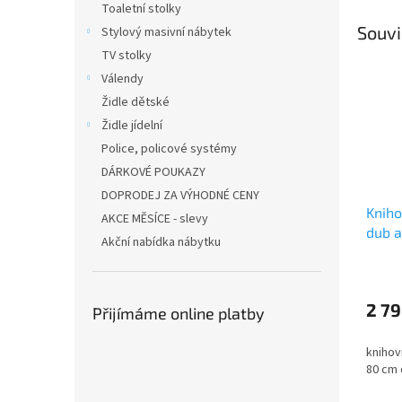
Toaletní stolky
Souvi
Stylový masivní nábytek
TV stolky
Válendy
Židle dětské
Židle jídelní
Police, policové systémy
DÁRKOVÉ POUKAZY
DOPRODEJ ZA VÝHODNÉ CENY
Kniho
AKCE MĚSÍCE - slevy
dub a
Akční nabídka nábytku
2 79
Přijímáme online platby
knihovn
80 cm 