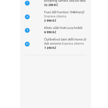
Boxspring Samara 180x200 šedá
31 290 Kč
Psací stůl Function 70484 lanýž
Doprava zdarma
3 990 Kč
Křeslo ušák Finet Lucia hnědá
6 990 Kč
Čtyřdveřová šatní skříň Home 10
dub sonoma
Doprava zdarma
7 190 Kč