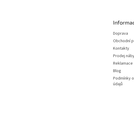
p
a
t
Informac
í
Doprava
Obchodní 
Kontakty
Prodej náby
Reklamace
Blog
Podmínky o
údajů