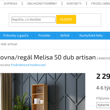
DOPRAVA
OBCHODNÍ PODMÍNKY
KONTAKTY
PRODEJ NÁBY
HLEDAT
Pohovky a gauče
Postele
Skříně
Kuchyňské linky
 dub artisan
ovna/regál Melisa 50 dub artisan
1444030
né
noceno
Podrobnosti hodnocení
ní
2 2
u
Měrná
4-6 t
cena:
ek.
Příplatek