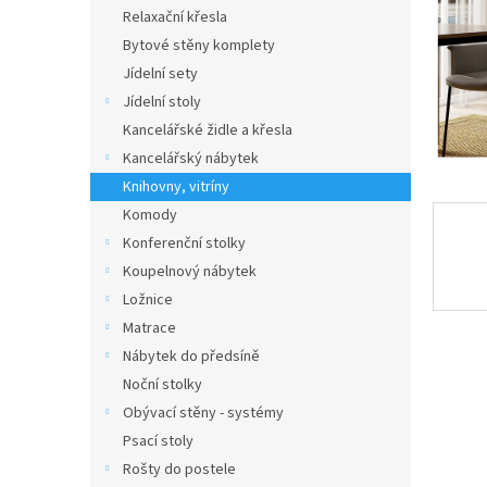
n
Relaxační křesla
e
Bytové stěny komplety
l
Jídelní sety
Jídelní stoly
Kancelářské židle a křesla
Kancelářský nábytek
Knihovny, vitríny
Komody
Konferenční stolky
Koupelnový nábytek
Ložnice
Matrace
Nábytek do předsíně
Noční stolky
Obývací stěny - systémy
Psací stoly
Rošty do postele