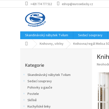
Přejít
+420 774 777 512
eshop@eurosedacky.cz
na
obsah
Skandinávský nábytek Tvilum
Sedací soupravy
Domů
Knihovny, vitríny
Knihovna/regál Melisa 50
P
Knih
o
Přeskočit
s
Průměr
Neohod
Kategorie
kategorie
t
hodnoce
r
produkt
Skandinávský nábytek Tvilum
a
je
Sedací soupravy
0,0
n
z
Pohovky a gauče
n
5
í
Postele
hvězdič
p
Skříně
a
Kuchyňské linky