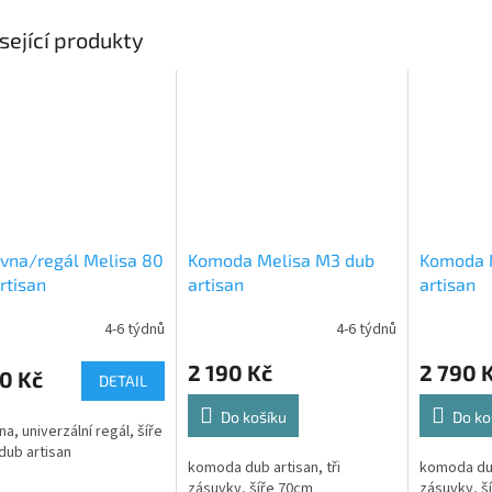
sející produkty
vna/regál Melisa 80
Komoda Melisa M3 dub
Komoda 
rtisan
artisan
artisan
4-6 týdnů
4-6 týdnů
2 190 Kč
2 790 
0 Kč
DETAIL
Do košíku
Do ko
a, univerzální regál, šíře
dub artisan
komoda dub artisan, tři
komoda dub
zásuvky, šíře 70cm
zásuvky, š