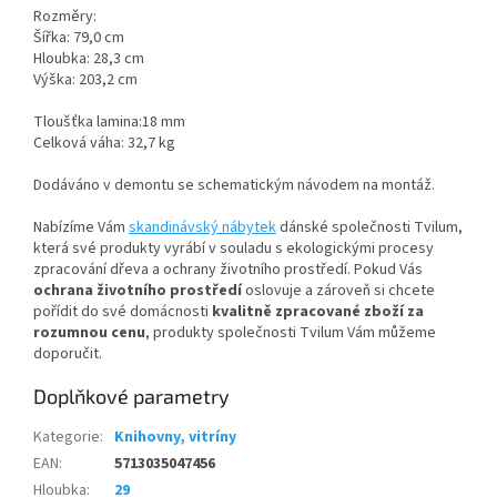
Rozměry:
Šířka: 79,0 cm
Hloubka: 28,3 cm
Výška: 203,2 cm
Tloušťka lamina:18 mm
Celková váha: 32,7 kg
Dodáváno v demontu se schematickým návodem na montáž.
Nabízíme Vám
skandinávský nábytek
dánské společnosti Tvilum,
která své produkty vyrábí v souladu s ekologickými procesy
zpracování dřeva a ochrany životního prostředí. Pokud Vás
ochrana životního prostředí
oslovuje a zároveň si chcete
pořídit do své domácnosti
kvalitně zpracované zboží za
rozumnou cenu
, produkty společnosti Tvilum Vám můžeme
doporučit.
Doplňkové parametry
Kategorie
:
Knihovny, vitríny
EAN
:
5713035047456
Hloubka
:
29