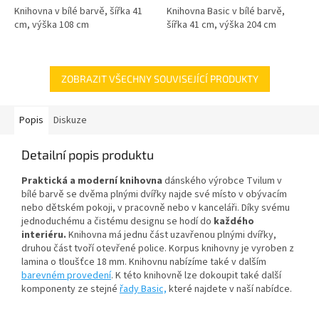
Knihovna v bílé barvě, šířka 41
Knihovna Basic v bílé barvě,
cm, výška 108 cm
šířka 41 cm, výška 204 cm
ZOBRAZIT VŠECHNY SOUVISEJÍCÍ PRODUKTY
Popis
Diskuze
Detailní popis produktu
Praktická a moderní knihovna
dánského výrobce Tvilum v
bílé barvě se dvěma plnými dvířky najde své místo v obývacím
nebo dětském pokoji, v pracovně nebo v kanceláři. Díky svému
jednoduchému a čistému designu se hodí do
každého
interiéru.
Knihovna má jednu část uzavřenou plnými dvířky,
druhou část tvoří otevřené police.
Korpus knihovny je vyroben z
lamina o tloušťce 18 mm. Knihovnu nabízíme také v dalším
barevném provedení
. K této knihovně lze dokoupit také další
komponenty ze stejné
řady Basic,
které najdete v naší nabídce.