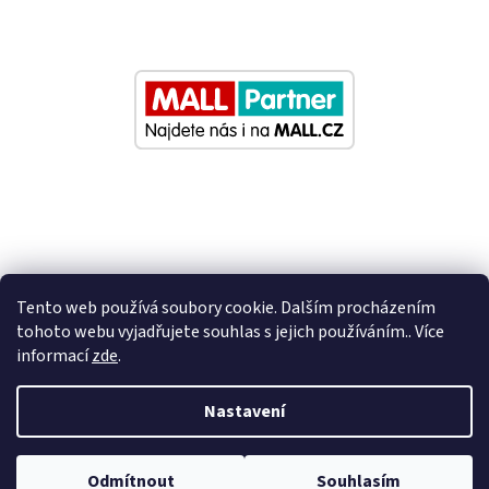
Tento web používá soubory cookie. Dalším procházením
tohoto webu vyjadřujete souhlas s jejich používáním.. Více
informací
zde
.
Vytvořil Shoptet
Nastavení
Nastavil tým EshopyUmíme.cz
Odmítnout
Souhlasím
Copyright 2026
Eurosedacky.cz
. Všechna práva vyhrazena.