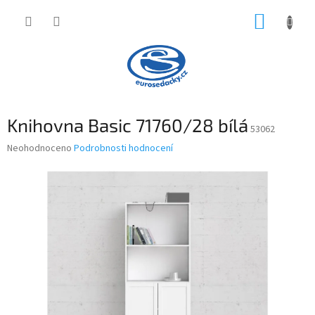
Přejít
NÁKUP
na
obsah
KOŠÍK
Knihovna Basic 71760/28 bílá
53062
Průměrné
Neohodnoceno
Podrobnosti hodnocení
hodnocení
produktu
je
0,0
z
5
hvězdiček.