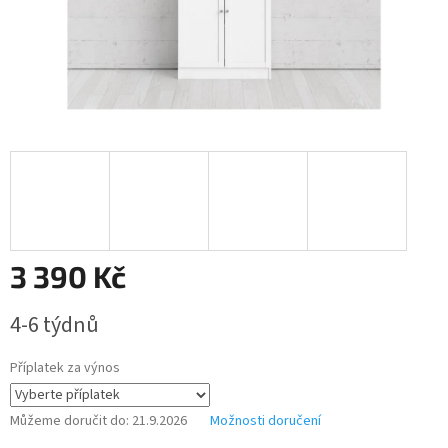
3 390 Kč
Měrná
4-6 týdnů
cena:
Příplatek za výnos
Můžeme doručit do:
21.9.2026
Možnosti doručení