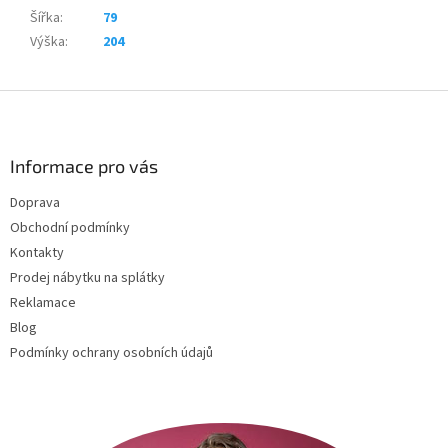
Šířka
:
79
Výška
:
204
Z
á
p
a
Informace pro vás
t
Doprava
í
Obchodní podmínky
Kontakty
Prodej nábytku na splátky
Reklamace
Blog
Podmínky ochrany osobních údajů