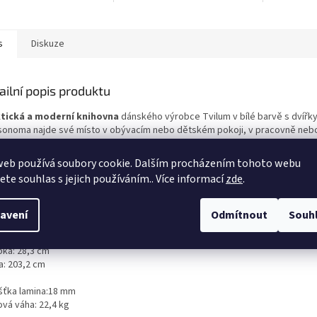
s
Diskuze
ailní popis produktu
tická a moderní knihovna
dánského výrobce Tvilum v bílé barvě s dvířky
sonoma najde své místo v obývacím nebo dětském pokoji, v pracovně neb
eláři. Díky svému jednoduchému a čistému designu se hodí do
každého int
ovna má jednu část uzavřenou plnými dvířky, druhou část tvoří otevřené pol
web používá soubory cookie. Dalším procházením tohoto webu
ovny je vyroben z lamina o tloušťce 18 mm. Knihovnu nabízíme také v další
jete souhlas s jejich používáním.. Více informací
zde
.
edení
. K této knihovně lze dokoupit také další komponenty ze stejné
řady B
te v naší nabídce.
avení
Odmítnout
Souh
ěry:
: 40,6 cm
bka: 28,3 cm
a: 203,2 cm
šťka lamina:18 mm
ová váha: 22,4 kg