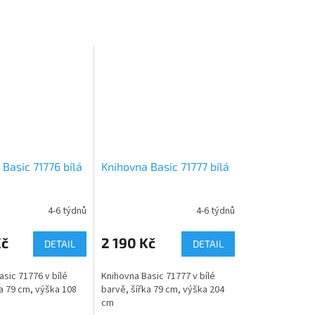
Basic 71776 bílá
Knihovna Basic 71777 bílá
4-6 týdnů
4-6 týdnů
Kč
2 190 Kč
DETAIL
DETAIL
sic 71776 v bílé
Knihovna Basic 71777 v bílé
a 79 cm, výška 108
barvě, šířka 79 cm, výška 204
cm