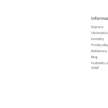
p
a
t
Informac
í
Doprava
Obchodní 
Kontakty
Prodej náby
Reklamace
Blog
Podmínky o
údajů