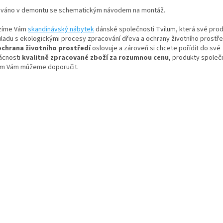
váno v demontu se schematickým návodem na montáž.
zíme Vám
skandinávský nábytek
dánské společnosti Tvilum, která své prod
uladu s ekologickými procesy zpracování dřeva a ochrany životního prostře
ochrana životního prostředí
oslovuje a zároveň si chcete pořídit do své
cnosti
kvalitně zpracované zboží za rozumnou cenu
, produkty společ
um Vám můžeme doporučit.