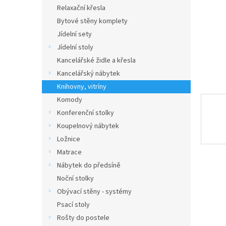
n
Relaxační křesla
e
Bytové stěny komplety
l
Jídelní sety
Jídelní stoly
Kancelářské židle a křesla
Kancelářský nábytek
Knihovny, vitríny
Komody
Konferenční stolky
Koupelnový nábytek
Ložnice
Matrace
Nábytek do předsíně
Noční stolky
Obývací stěny - systémy
Psací stoly
Rošty do postele