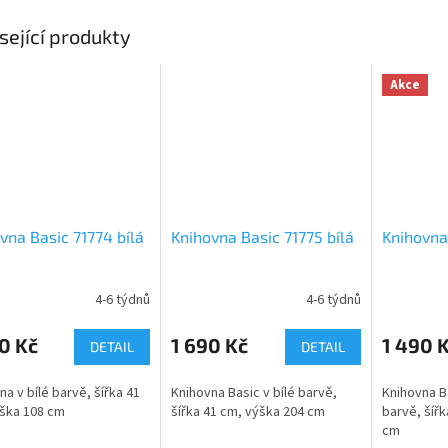
sející produkty
Akce
vna Basic 71774 bílá
Knihovna Basic 71775 bílá
Knihovna 
4-6 týdnů
4-6 týdnů
0 Kč
1 690 Kč
1 490 
DETAIL
DETAIL
na v bílé barvě, šířka 41
Knihovna Basic v bílé barvě,
Knihovna Ba
ška 108 cm
šířka 41 cm, výška 204 cm
barvě, šířk
cm