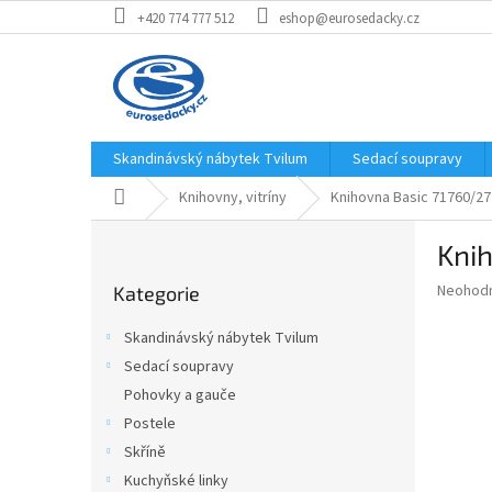
Přejít
+420 774 777 512
eshop@eurosedacky.cz
na
obsah
Skandinávský nábytek Tvilum
Sedací soupravy
Domů
Knihovny, vitríny
Knihovna Basic 71760/27
P
Kni
o
Přeskočit
s
Průměr
Neohod
Kategorie
kategorie
t
hodnoce
r
produkt
Skandinávský nábytek Tvilum
a
je
Sedací soupravy
0,0
n
z
Pohovky a gauče
n
5
í
Postele
hvězdič
p
Skříně
a
Kuchyňské linky