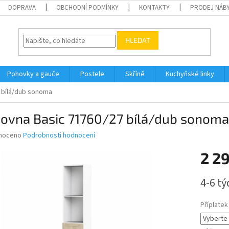
DOPRAVA
OBCHODNÍ PODMÍNKY
KONTAKTY
PRODEJ NÁBY
HLEDAT
Pohovky a gauče
Postele
Skříně
Kuchyňské linky
 bílá/dub sonoma
hovna Basic 71760/27 bílá/dub sonoma
né
noceno
Podrobnosti hodnocení
ní
2 2
u
Měrná
4-6 t
cena:
ek.
Příplatek