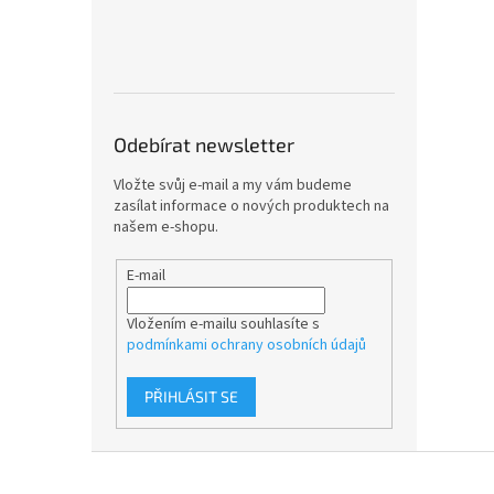
Odebírat newsletter
Vložte svůj e-mail a my vám budeme
zasílat informace o nových produktech na
našem e-shopu.
E-mail
Vložením e-mailu souhlasíte s
podmínkami ochrany osobních údajů
PŘIHLÁSIT SE
Z
á