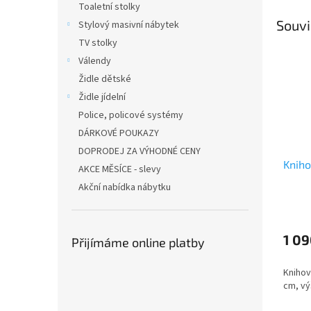
Toaletní stolky
Souvi
Stylový masivní nábytek
TV stolky
Válendy
Židle dětské
Židle jídelní
Police, policové systémy
DÁRKOVÉ POUKAZY
DOPRODEJ ZA VÝHODNÉ CENY
Kniho
AKCE MĚSÍCE - slevy
Akční nabídka nábytku
1 09
Přijímáme online platby
Knihov
cm, vý