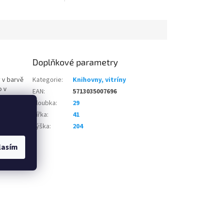
Doplňkové parametry
 v barvě
Kategorie
:
Knihovny, vitríny
o v
EAN
:
5713035007696
eriéru.
Hloubka
:
29
ice. Korpus
Šířka
:
41
m
barevném
asic,
které
Výška
:
204
lasím