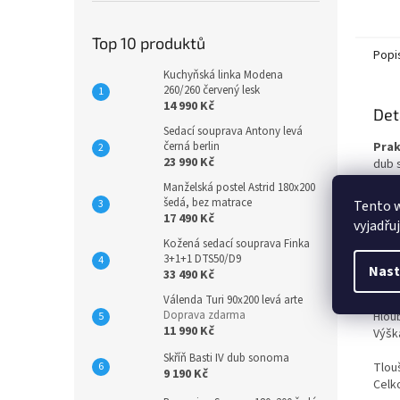
Top 10 produktů
Popi
Kuchyňská linka Modena
260/260 červený lesk
14 990 Kč
Det
Sedací souprava Antony levá
černá berlin
Prak
23 990 Kč
dub 
kanc
Manželská postel Astrid 180x200
Knih
šedá, bez matrace
Tento 
knih
17 490 Kč
vyjadřu
prov
Kožená sedací souprava Finka
najde
3+1+1 DTS50/D9
Nast
33 490 Kč
Rozm
Šířka
Válenda Turi 90x200 levá arte
Doprava zdarma
Hlou
11 990 Kč
Výšk
Skříň Basti IV dub sonoma
Tlou
9 190 Kč
Celk