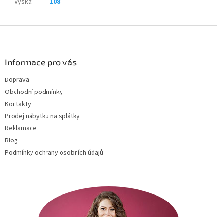
Výška
:
108
Z
á
p
a
Informace pro vás
t
Doprava
í
Obchodní podmínky
Kontakty
Prodej nábytku na splátky
Reklamace
Blog
Podmínky ochrany osobních údajů