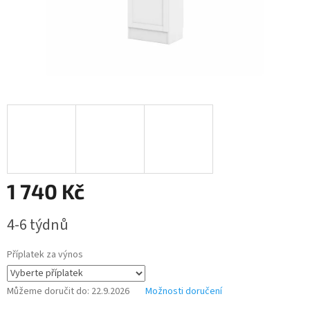
1 740 Kč
Měrná
4-6 týdnů
cena:
Příplatek za výnos
Můžeme doručit do:
22.9.2026
Možnosti doručení