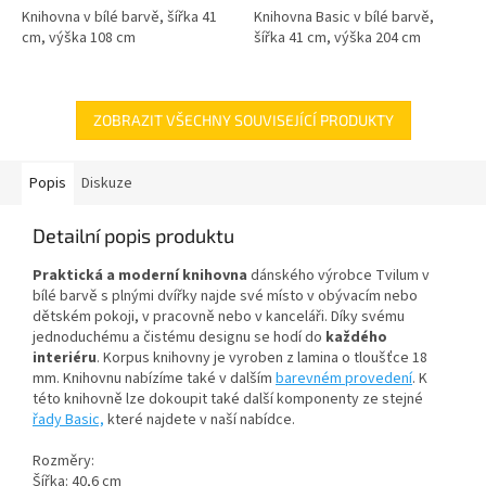
Knihovna v bílé barvě, šířka 41
Knihovna Basic v bílé barvě,
cm, výška 108 cm
šířka 41 cm, výška 204 cm
ZOBRAZIT VŠECHNY SOUVISEJÍCÍ PRODUKTY
Popis
Diskuze
Detailní popis produktu
Praktická a moderní knihovna
dánského výrobce Tvilum v
bílé barvě s plnými dvířky najde své místo v obývacím nebo
dětském pokoji, v pracovně nebo v kanceláři. Díky svému
jednoduchému a čistému designu se hodí do
každého
interiéru
. Korpus knihovny je vyroben z lamina o tloušťce 18
mm. Knihovnu nabízíme také v dalším
barevném provedení
. K
této knihovně lze dokoupit také další komponenty ze stejné
řady Basic,
které najdete v naší nabídce.
Rozměry:
Šířka: 40,6 cm