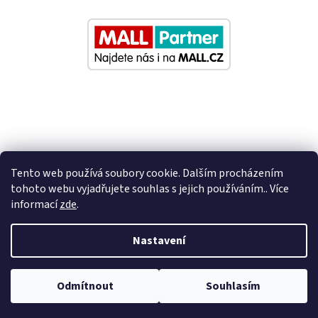
Tento web používá soubory cookie. Dalším procházením
tohoto webu vyjadřujete souhlas s jejich používáním.. Více
informací
zde
.
Vytvořil Shoptet
Nastavení
Nastavil tým EshopyUmíme.cz
Odmítnout
Souhlasím
Copyright 2026
Eurosedacky.cz
. Všechna práva vyhrazena.