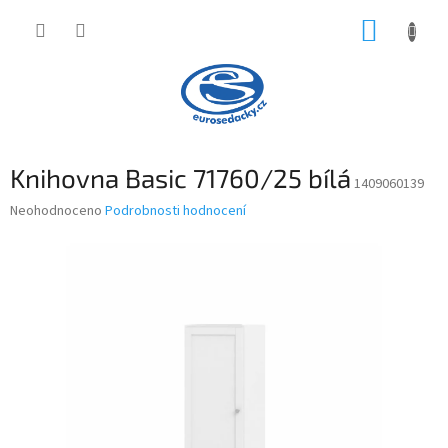
Přejít
NÁKUP
na
obsah
KOŠÍK
Knihovna Basic 71760/25 bílá
1409060139
Průměrné
Neohodnoceno
Podrobnosti hodnocení
hodnocení
produktu
je
0,0
z
5
hvězdiček.