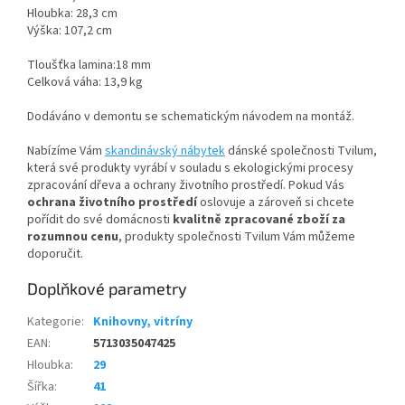
Hloubka: 28,3 cm
Výška: 107,2 cm
Tloušťka lamina:18 mm
Celková váha: 13,9 kg
Dodáváno v demontu se schematickým návodem na montáž.
Nabízíme Vám
skandinávský nábytek
dánské společnosti Tvilum,
která své produkty vyrábí v souladu s ekologickými procesy
zpracování dřeva a ochrany životního prostředí. Pokud Vás
ochrana životního prostředí
oslovuje a zároveň si chcete
pořídit do své domácnosti
kvalitně zpracované zboží za
rozumnou cenu
, produkty společnosti Tvilum Vám můžeme
doporučit.
Doplňkové parametry
Kategorie
:
Knihovny, vitríny
EAN
:
5713035047425
Hloubka
:
29
Šířka
:
41