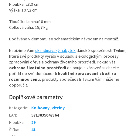
Hloubka: 28,3 cm
Výška: 107,2 cm
Tloušťka lamina:18 mm
Celková váha: 15,7 kg
Dodáváno v demontu se schematickým návodem na montáž.
Nabízíme Vám
skandinávský nábytek
dánské společnosti Tvilum,
která své produkty vyrábí v souladu s ekologickými procesy
zpracování dřeva a ochrany životního prostředí. Pokud Vás
ochrana životního prostředí
oslovuje a zároveň si chcete
pořídit do své domácnosti
kvalitně zpracované zboží za
rozumnou cenu
, produkty společnosti Tvilum Vám můžeme
doporučit.
Doplňkové parametry
Kategorie
:
Knihovny, vitríny
EAN
:
5713035047364
Hloubka
:
29
Šířka
:
41