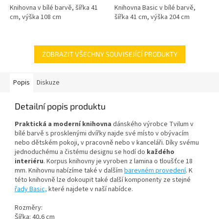
Knihovna v bílé barvě, šířka 41
Knihovna Basic v bílé barvě,
cm, výška 108 cm
šířka 41 cm, výška 204 cm
ZOBRAZIT VŠECHNY SOUVISEJÍCÍ PRODUKTY
Popis
Diskuze
Detailní popis produktu
Praktická a moderní knihovna
dánského výrobce Tvilum v
bílé barvě s prosklenými dvířky najde své místo v obývacím
nebo dětském pokoji, v pracovně nebo v kanceláři. Díky svému
jednoduchému a čistému designu se hodí do
každého
interiéru
. Korpus knihovny je vyroben z lamina o tloušťce 18
mm. Knihovnu nabízíme také v dalším
barevném provedení
. K
této knihovně lze dokoupit také další komponenty ze stejné
řady Basic,
které najdete v naší nabídce.
Rozměry:
Šířka: 40,6 cm