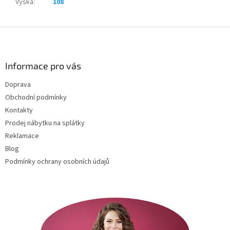
Výška
:
108
Z
á
p
a
Informace pro vás
t
Doprava
í
Obchodní podmínky
Kontakty
Prodej nábytku na splátky
Reklamace
Blog
Podmínky ochrany osobních údajů