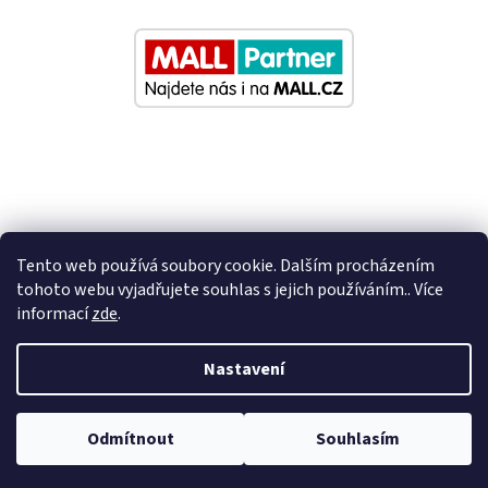
Tento web používá soubory cookie. Dalším procházením
tohoto webu vyjadřujete souhlas s jejich používáním.. Více
informací
zde
.
Vytvořil Shoptet
Nastavení
Nastavil tým EshopyUmíme.cz
Odmítnout
Souhlasím
Copyright 2026
Eurosedacky.cz
. Všechna práva vyhrazena.