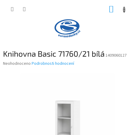
Přejít
NÁKUP
na
obsah
KOŠÍK
Knihovna Basic 71760/21 bílá
1409060127
Průměrné
Neohodnoceno
Podrobnosti hodnocení
hodnocení
produktu
je
0,0
z
5
hvězdiček.