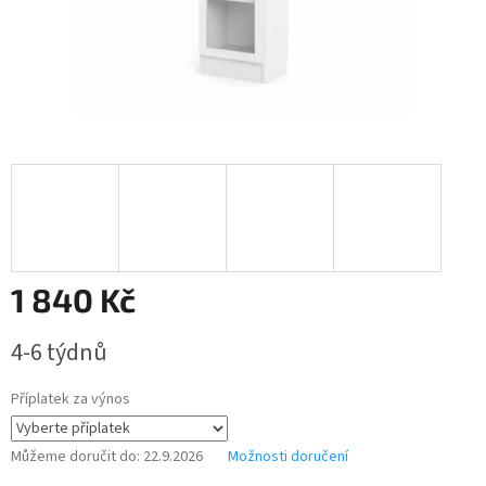
1 840 Kč
Měrná
4-6 týdnů
cena:
Příplatek za výnos
Můžeme doručit do:
22.9.2026
Možnosti doručení