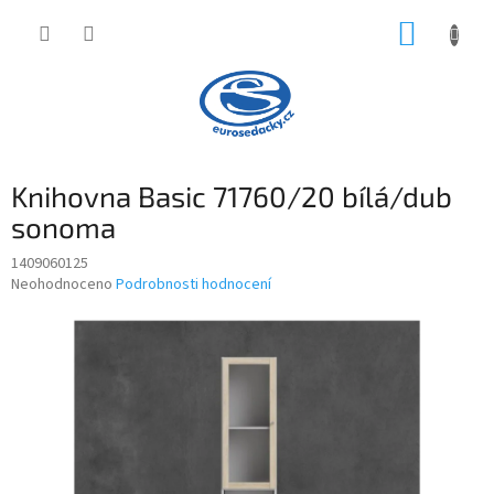
Přejít
NÁKUP
na
obsah
KOŠÍK
Knihovna Basic 71760/20 bílá/dub
sonoma
1409060125
Průměrné
Neohodnoceno
Podrobnosti hodnocení
hodnocení
produktu
je
0,0
z
5
hvězdiček.