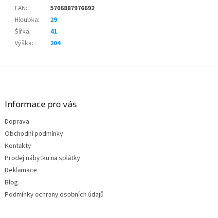
EAN
:
5706887976692
Hloubka
:
29
Šířka
:
41
Výška
:
204
Z
á
p
a
Informace pro vás
t
Doprava
í
Obchodní podmínky
Kontakty
Prodej nábytku na splátky
Reklamace
Blog
Podmínky ochrany osobních údajů