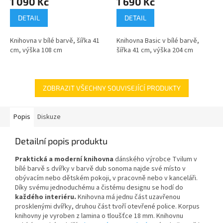
1 090 Kč
1 690 Kč
DETAIL
DETAIL
Knihovna v bílé barvě, šířka 41
Knihovna Basic v bílé barvě,
cm, výška 108 cm
šířka 41 cm, výška 204 cm
ZOBRAZIT VŠECHNY SOUVISEJÍCÍ PRODUKTY
Popis
Diskuze
Detailní popis produktu
Praktická a moderní knihovna
dánského výrobce Tvilum v
bílé barvě s dvířky v barvě dub sonoma najde své místo v
obývacím nebo dětském pokoji, v pracovně nebo v kanceláři.
Díky svému jednoduchému a čistému designu se hodí do
každého interiéru.
Knihovna má jednu část uzavřenou
prosklenými dvířky, druhou část tvoří otevřené police. Korpus
knihovny je vyroben z lamina o tloušťce 18 mm. Knihovnu