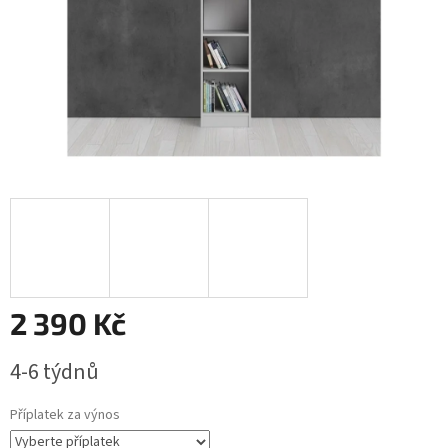
2 390 Kč
Měrná
4-6 týdnů
cena:
Příplatek za výnos