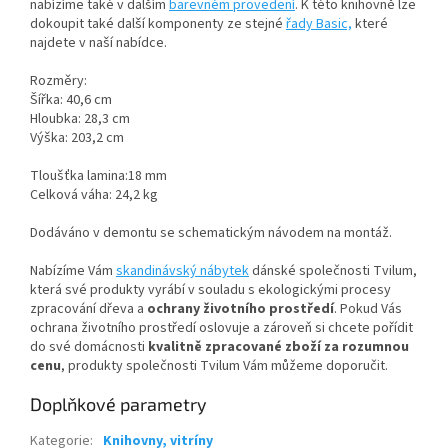
nabízíme také v dalším
barevném provedení
. K této knihovně lze
dokoupit také další komponenty ze stejné
řady Basic,
které
najdete v naší nabídce.
Rozměry:
Šířka: 40,6 cm
Hloubka: 28,3 cm
Výška: 203,2 cm
Tloušťka lamina:18 mm
Celková váha: 24,2 kg
Dodáváno v demontu se schematickým návodem na montáž.
Nabízíme Vám
skandinávský nábytek
dánské společnosti Tvilum,
která své produkty vyrábí v souladu s ekologickými procesy
zpracování dřeva a
ochrany životního prostředí
. Pokud Vás
ochrana životního prostředí oslovuje a zároveň si chcete pořídit
do své domácnosti
kvalitně zpracované zboží za rozumnou
cenu
, produkty společnosti Tvilum Vám můžeme doporučit.
Doplňkové parametry
Kategorie
:
Knihovny, vitríny