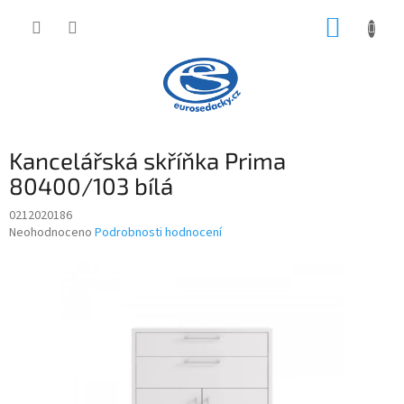
Přejít
NÁKUP
na
obsah
KOŠÍK
Kancelářská skříňka Prima
80400/103 bílá
0212020186
Průměrné
Neohodnoceno
Podrobnosti hodnocení
hodnocení
produktu
je
0,0
z
5
hvězdiček.