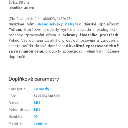
Šířka: 89 cm
Hloubka: 40 cm
(Zboží se skládá z: 1x80423, 1x80425)
Nabízíme Vám
skandinávský nábytek
dánské společnosti
Tvilum
, která své produkty vyrábí v souladu s ekologickými
procesy zpracování dřeva a
ochrany životního prostředí.
Pokud Vás ochrana životního prostředí oslovuje a zároveň si
chcete pořídit do své domácnosti
kvalitně zpracované zboží
za rozumnou cenu
, produkty společnosti Tvilum Vám můžeme
doporučit.
Doplňkové parametry
Kategorie
:
Komody
EAN
:
5706887843598
Barva
:
Bílá
Dekor dřeva
:
Bílá
Hloubka
:
40
Materiál
:
Lamino