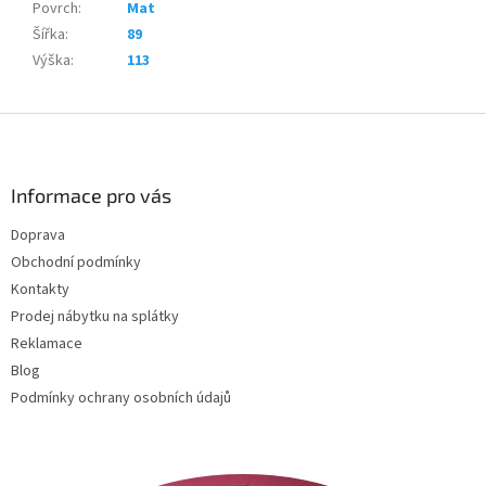
Povrch
:
Mat
Šířka
:
89
Výška
:
113
Z
á
p
a
Informace pro vás
t
Doprava
í
Obchodní podmínky
Kontakty
Prodej nábytku na splátky
Reklamace
Blog
Podmínky ochrany osobních údajů