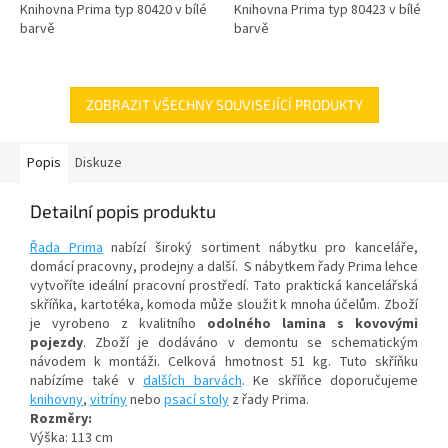
Knihovna Prima typ 80420 v bílé
Knihovna Prima typ 80423 v bílé
barvě
barvě
ZOBRAZIT VŠECHNY SOUVISEJÍCÍ PRODUKTY
Popis
Diskuze
Detailní popis produktu
Řada Prima
nabízí široký sortiment nábytku pro kanceláře,
domácí pracovny, prodejny a další. S nábytkem řady Prima lehce
vytvoříte ideální pracovní prostředí. Tato praktická kancelářská
skříňka, kartotéka, komoda může sloužit k mnoha účelům. Zboží
je vyrobeno z kvalitního
odolného lamina s kovovými
pojezdy
. Zboží je dodáváno v demontu se schematickým
návodem k montáži. Celková hmotnost 51 kg. Tuto skříňku
nabízíme také v
dalších barvách
. Ke skříňce doporučujeme
knihovny
,
vitríny
nebo
psací stoly
z řady Prima.
Rozměry:
Výška: 113 cm