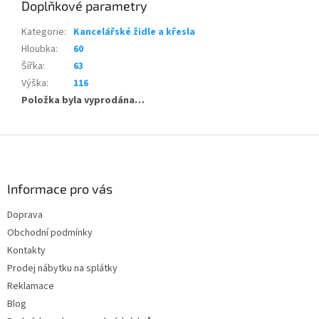
Doplňkové parametry
Kategorie
:
Kancelářské židle a křesla
Hloubka
:
60
Šířka
:
63
Výška
:
116
Položka byla vyprodána…
Z
á
p
a
Informace pro vás
t
Doprava
í
Obchodní podmínky
Kontakty
Prodej nábytku na splátky
Reklamace
Blog