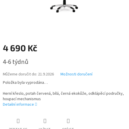
4 690 Kč
Měrná
4-6 týdnů
cena:
Můžeme doručit do:
21.9.2026
Možnosti doručení
Položka byla vyprodána…
Herní křeslo, potah červená, bílá, černá ekokůže, odklápěcí područky,
houpací mechanismus
Detailní informace