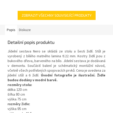
ZOBRAZIT VŠECHNY SOUVISEJÍCÍ PRODUKTY
Popis
Diskuze
Detailní popis produktu
Jídelní sestava Nero se skládá ze stolu a šesti židlí. Stůl je
vyrobený z bílého matného lamina tl.22 mm. Kostry židlí jsou z
bukového dřeva, barveného na bílo. Jídelní sestava je dodávaná
v demontu. Součástí balení je schématický montážní návod,
včetně všech potřebných spojovacích prvků. Cena je uvedena za
jídelní stůl a 6 židlí.
Úvodní fotografie je ilustrační. Židle
budou dodány v modré barvě.
rozměry stolu:
délka 120 cm
šířka 80 cm
výška 75 cm
rozměry židle:
výška 95 cm