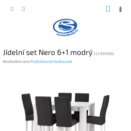
Přejít
NÁKUP
na
obsah
KOŠÍK
Jídelní set Nero 6+1 modrý
1113010202
Průměrné
Neohodnoceno
Podrobnosti hodnocení
hodnocení
produktu
je
0,0
z
5
hvězdiček.