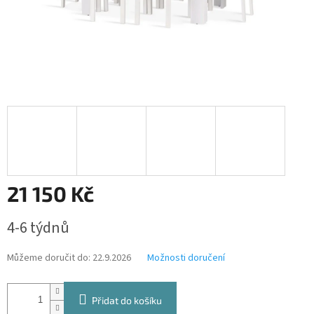
21 150 Kč
Měrná
4-6 týdnů
cena:
Můžeme doručit do:
22.9.2026
Možnosti doručení
Přidat do košíku