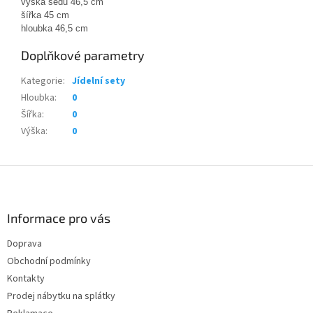
výška sedu 46,5 cm
šířka
45 cm
hloubka 46,5 cm
Doplňkové parametry
Kategorie
:
Jídelní sety
Hloubka
:
0
Šířka
:
0
Výška
:
0
Z
á
p
a
Informace pro vás
t
Doprava
í
Obchodní podmínky
Kontakty
Prodej nábytku na splátky