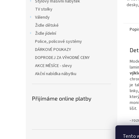
Stylový masivní nábytek
desky,
TV stolky
Válendy
Židle dětské
Popi
Židle jídelní
Police, policové systémy
DÁRKOVÉ POUKAZY
Det
DOPRODEJ ZA VÝHODNÉ CENY
Mode
AKCE MĚSÍCE - slevy
lami
výkl
Akční nabídka nábytku
chro
je t
link
kter
Přijímáme online platby
moni
lišit.
- roz
- ce
- do
Tento 
spoj