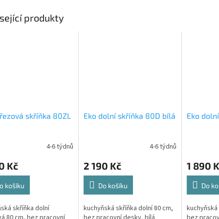
sející produkty
řezová skříňka 80ZL
Eko dolní skříňka 80D bílá
Eko dolní
4-6 týdnů
4-6 týdnů
0 Kč
2 190 Kč
1 890 
o košíku
Do košíku
Do ko
ská skříňka dolní
kuchyňská skříňka dolní 80 cm,
kuchyňská 
á 80 cm, bez pracovní
bez pracovní desky, bílá
bez pracov