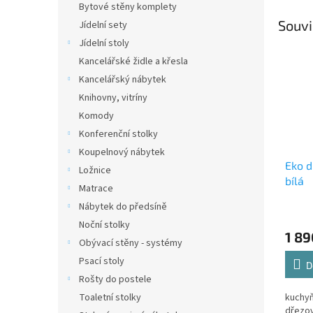
Bytové stěny komplety
Souvi
Jídelní sety
Jídelní stoly
Kancelářské židle a křesla
Kancelářský nábytek
Knihovny, vitríny
Komody
Konferenční stolky
Koupelnový nábytek
Eko d
Ložnice
bílá
Matrace
Nábytek do předsíně
Noční stolky
1 89
Obývací stěny - systémy
Psací stoly
D
Rošty do postele
Toaletní stolky
kuchyň
dřezov