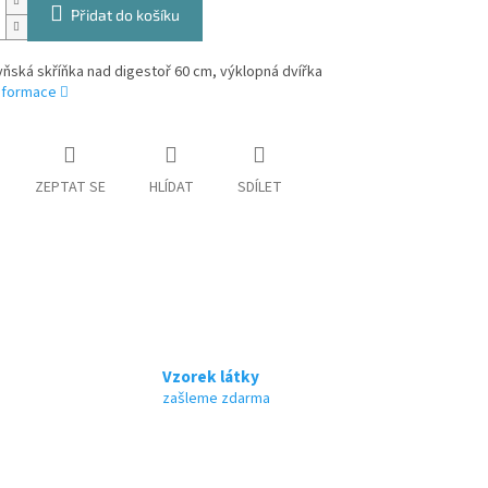
Přidat do košíku
yňská skříňka nad digestoř 60 cm, výklopná dvířka
informace
ZEPTAT SE
HLÍDAT
SDÍLET
Vzorek látky
zašleme zdarma