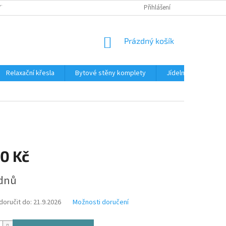
TKU NA SPLÁTKY
REKLAMACE
BLOG
Přihlášení
PODMÍNKY OCHRANY OS
NÁKUPNÍ
Prázdný košík
KOŠÍK
Relaxační křesla
Bytové stěny komplety
Jídelní sety
J
90 Kč
ýdnů
oručit do:
21.9.2026
Možnosti doručení