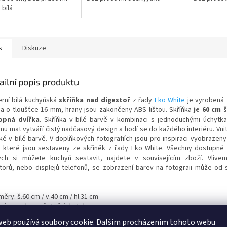
 bílá
s
Diskuze
ailní popis produktu
rní bílá kuchyňská
skříňka nad digestoř
z řady
Eko White
je vyrobená z
na o tloušťce 16 mm, hrany jsou zakončeny ABS lištou. Skříňka
je 60 cm 
opná dvířka
. Skříňka v bílé barvě v kombinaci s jednoduchými úchytk
mu mat vytváří čistý nadčasový design a hodí se do každého interiéru. Vnit
aké v bílé barvě. V doplňkových fotografiích jsou pro inspiraci vyobrazen
y, které jsou sestaveny ze skříněk z řady Eko White. Všechny dostupné 
ých si můžete kuchyň sestavit, najdete v souvisejícím zboží. Vlive
torů, nebo displejů telefonů, se zobrazení barev na fotograii může od 
měry: š.60 cm / v.40 cm / hl.31 cm
na je uvedena včetně úchytek
dáváno v demontu se schématickým montážním návodem, včetně 
web používá soubory cookie. Dalším procházením tohoto webu
ovacích prvků