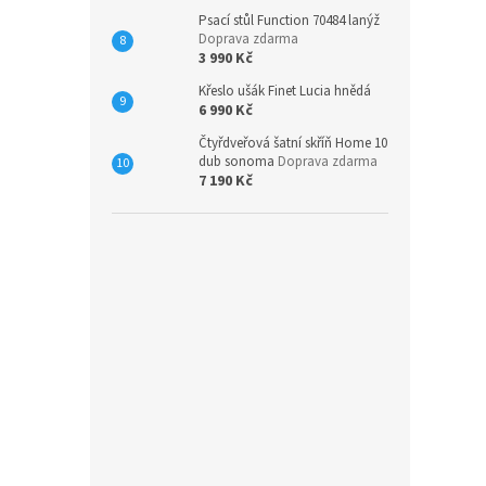
Psací stůl Function 70484 lanýž
Doprava zdarma
3 990 Kč
Křeslo ušák Finet Lucia hnědá
6 990 Kč
Čtyřdveřová šatní skříň Home 10
dub sonoma
Doprava zdarma
7 190 Kč