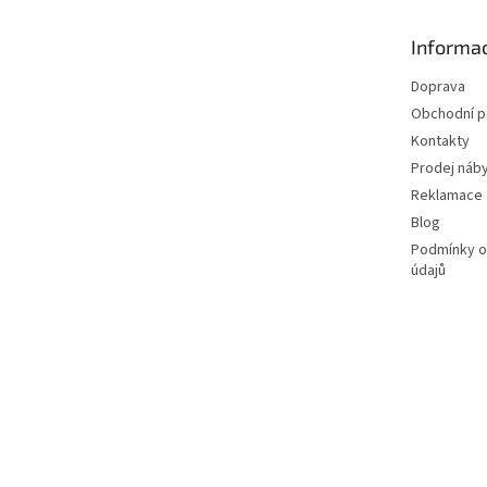
a
t
Informac
í
Doprava
Obchodní 
Kontakty
Prodej náby
Reklamace
Blog
Podmínky o
údajů