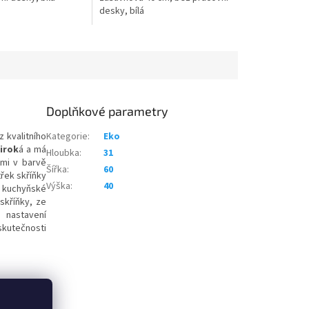
desky, bílá
Doplňkové parametry
 kvalitního
Kategorie
:
Eko
širok
á a má
Hloubka
:
31
ami v barvě
Šířka
:
60
řek skříňky
Výška
:
40
y kuchyňské
skříňky, ze
m nastavení
skutečnosti
potřebných