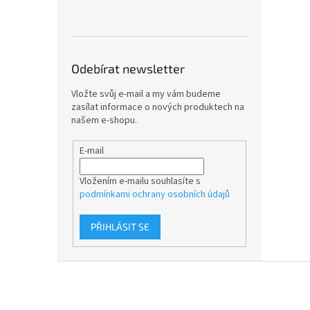
Odebírat newsletter
Vložte svůj e-mail a my vám budeme
zasílat informace o nových produktech na
našem e-shopu.
E-mail
Vložením e-mailu souhlasíte s
podmínkami ochrany osobních údajů
PŘIHLÁSIT SE
Z
á
p