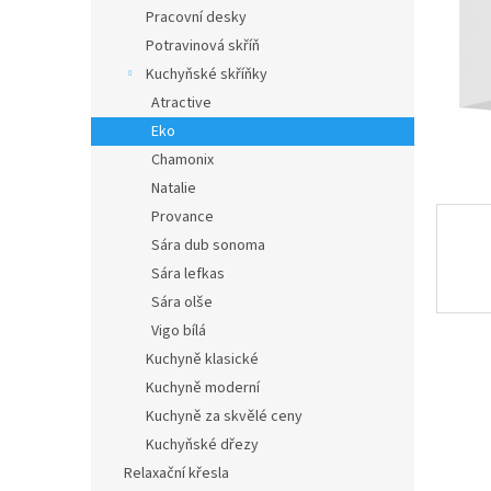
n
Pracovní desky
e
Potravinová skříň
l
Kuchyňské skříňky
Atractive
Eko
Chamonix
Natalie
Provance
Sára dub sonoma
Sára lefkas
Sára olše
Vigo bílá
Kuchyně klasické
Kuchyně moderní
Kuchyně za skvělé ceny
Kuchyňské dřezy
Relaxační křesla