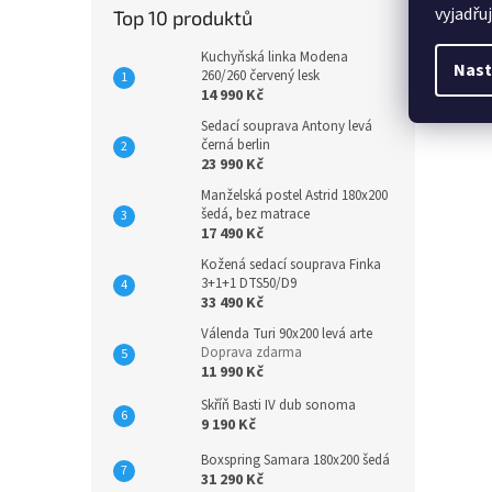
vyjadřu
Top 10 produktů
Kuchyňská linka Modena
Nast
260/260 červený lesk
14 990 Kč
Sedací souprava Antony levá
černá berlin
23 990 Kč
Manželská postel Astrid 180x200
šedá, bez matrace
17 490 Kč
Kožená sedací souprava Finka
3+1+1 DTS50/D9
33 490 Kč
Válenda Turi 90x200 levá arte
Doprava zdarma
11 990 Kč
Skříň Basti IV dub sonoma
9 190 Kč
Boxspring Samara 180x200 šedá
31 290 Kč