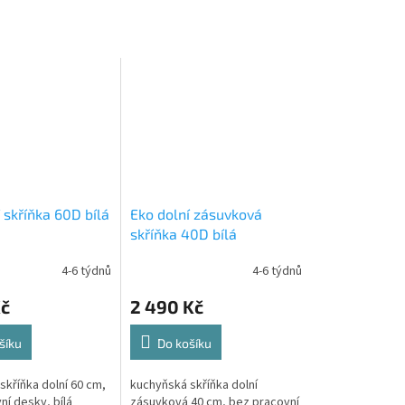
 skříňka 60D bílá
Eko dolní zásuvková
skříňka 40D bílá
4-6 týdnů
4-6 týdnů
Kč
2 490 Kč
šíku
Do košíku
skříňka dolní 60 cm,
kuchyňská skříňka dolní
ní desky, bílá
zásuvková 40 cm, bez pracovní