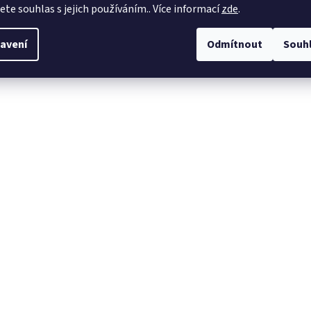
jete souhlas s jejich používáním.. Více informací
zde
.
avení
Odmítnout
Souh