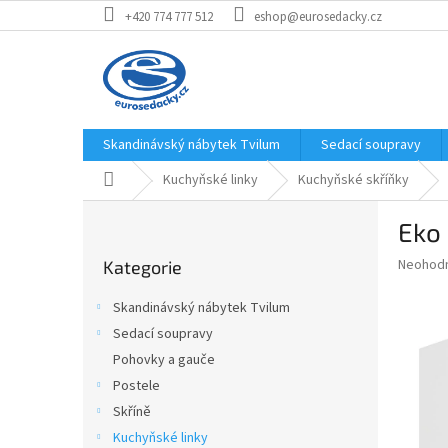
Přejít
+420 774 777 512
eshop@eurosedacky.cz
na
obsah
Skandinávský nábytek Tvilum
Sedací soupravy
Domů
Kuchyňské linky
Kuchyňské skříňky
P
Eko 
o
Přeskočit
s
Průměr
Neohod
Kategorie
kategorie
t
hodnoce
r
produkt
Skandinávský nábytek Tvilum
a
je
Sedací soupravy
0,0
n
z
Pohovky a gauče
n
5
í
Postele
hvězdič
p
Skříně
a
Kuchyňské linky