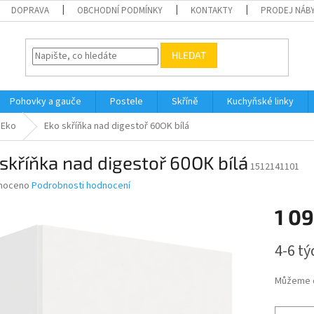
DOPRAVA
OBCHODNÍ PODMÍNKY
KONTAKTY
PRODEJ NÁBY
HLEDAT
Pohovky a gauče
Postele
Skříně
Kuchyňské linky
Eko
Eko skříňka nad digestoř 60OK bílá
skříňka nad digestoř 60OK bílá
1512141101
né
noceno
Podrobnosti hodnocení
ní
1 0
u
Měrná
4-6 t
cena:
ek.
Můžeme d