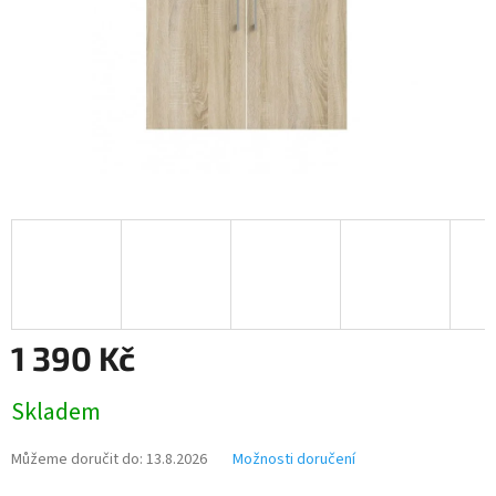
1 390 Kč
Měrná
Skladem
cena:
Můžeme doručit do:
13.8.2026
Možnosti doručení