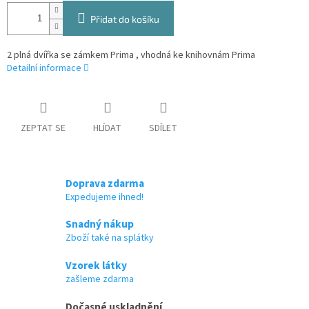
Přidat do košíku
2 plná dvířka se zámkem Prima , vhodná ke knihovnám Prima
Detailní informace
ZEPTAT SE
HLÍDAT
SDÍLET
Doprava zdarma
Expedujeme ihned!
Snadný nákup
Zboží také na splátky
Vzorek látky
zašleme zdarma
Dočasné uskladnění