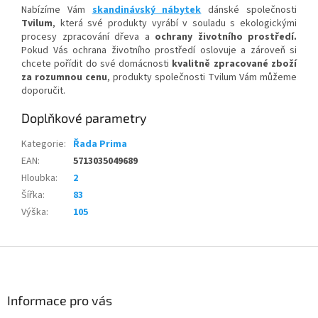
Nabízíme Vám
skandinávský nábytek
dánské společnosti
Tvilum
, která své produkty vyrábí v souladu s ekologickými
procesy zpracování dřeva a
ochrany životního prostředí.
Pokud Vás ochrana životního prostředí oslovuje a zároveň si
chcete pořídit do své domácnosti
kvalitně zpracované zboží
za rozumnou cenu
, produkty společnosti Tvilum Vám můžeme
doporučit.
Doplňkové parametry
Kategorie
:
Řada Prima
EAN
:
5713035049689
Hloubka
:
2
Šířka
:
83
Výška
:
105
Z
á
p
a
Informace pro vás
t