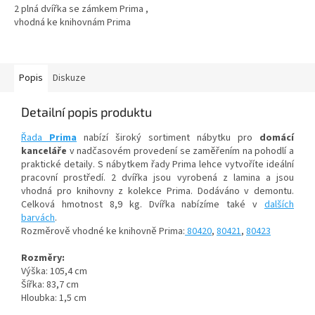
2 plná dvířka se zámkem Prima ,
vhodná ke knihovnám Prima
Popis
Diskuze
Detailní popis produktu
Řada
Prima
nabízí široký sortiment nábytku pro
domácí
kanceláře
v nadčasovém provedení se zaměřením na pohodlí a
praktické detaily. S nábytkem řady Prima lehce vytvoříte ideální
pracovní prostředí. 2 dvířka jsou vyrobená z lamina a jsou
vhodná pro knihovny z kolekce Prima. Dodáváno v demontu.
Celková hmotnost 8,9 kg. Dvířka nabízíme také v
dalších
barvách
.
Rozměrově vhodné ke knihovně Prima:
80420
,
80421
,
80423
Rozměry:
Výška: 105,4 cm
Šířka: 83,7 cm
Hloubka: 1,5 cm