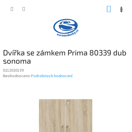
Přejít
NÁKUP
na
obsah
KOŠÍK
Dvířka se zámkem Prima 80339 dub
sonoma
0212020139
Průměrné
Neohodnoceno
Podrobnosti hodnocení
hodnocení
produktu
je
0,0
z
5
hvězdiček.