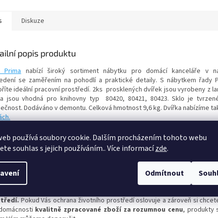
s
Diskuze
ailní popis produktu
 Prima
nabízí široký sortiment nábytku pro domácí kanceláře v 
edení se zaměřením na pohodlí a praktické detaily. S nábytkem řady 
říte ideální pracovní prostředí. 2ks prosklených dvířek jsou vyrobeny z la
ka jsou vhodná pro knihovny typ 80420, 80421, 80423. Sklo je tvrzen
ečnost. Dodáváno v demontu. Celková hmotnost 9,6 kg. Dvířka nabízíme ta
ách.
ěrově vhodné ke knihovně Prima:
80420
,
80421
,
80423
.
měry:
web používá soubory cookie. Dalším procházením tohoto webu
a: 105,4 cm
jete souhlas s jejich používáním.. Více informací
zde
.
: 83,6 cm
bka: 1,6 cm
avení
Odmítnout
Souh
zíme Vám
skandinávský nábytek
dánské společnosti
Tvilum
, která s
bí v souladu s ekologickými procesy zpracování dřeva a
ochrany
tředí.
Pokud Vás ochrana životního prostředí oslovuje a zároveň si chcete
domácnosti
kvalitně zpracované zboží za rozumnou cenu
, produkty 