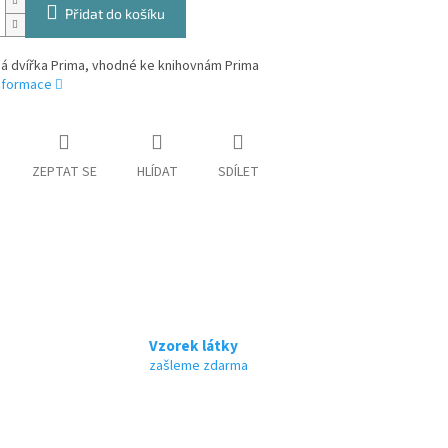
Přidat do košíku
ná dvířka Prima, vhodné ke knihovnám Prima
informace
ZEPTAT SE
HLÍDAT
SDÍLET
Vzorek látky
zašleme zdarma