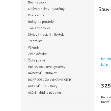
Noční stolky
Souvi
Obývací stěny - systémy
Psací stoly
Rošty do postele
Toaletní stolky
Stylový masivní nábytek
TV stolky
Válendy
Židle dětské
Knih
Židle jídelní
bílá
Police, policové systémy
DÁRKOVÉ POUKAZY
DOPRODEJ ZA VÝHODNÉ CENY
3 29
AKCE MĚSÍCE - slevy
Akční nabídka nábytku
Knihov
barvě