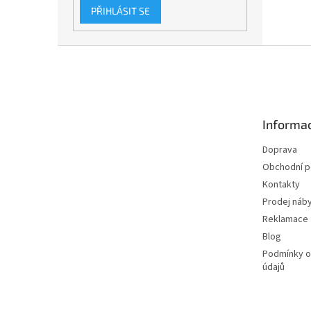
PŘIHLÁSIT SE
Z
á
p
a
t
Informac
í
Doprava
Obchodní 
Kontakty
Prodej náby
Reklamace
Blog
Podmínky o
údajů