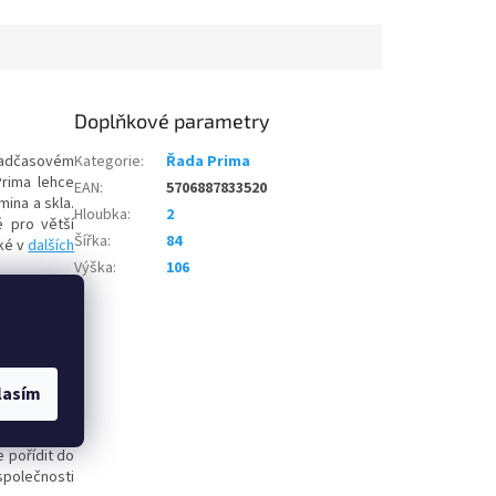
Doplňkové parametry
nadčasovém
Kategorie
:
Řada Prima
Prima lehce
EAN
:
5706887833520
mina a skla.
Hloubka
:
2
é pro větší
Šířka
:
84
ké v
dalších
Výška
:
106
lasím
vé produkty
 životního
 pořídit do
společnosti