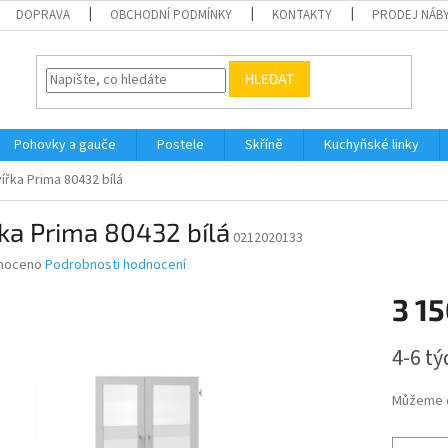
DOPRAVA
OBCHODNÍ PODMÍNKY
KONTAKTY
PRODEJ NÁBY
HLEDAT
Pohovky a gauče
Postele
Skříně
Kuchyňské linky
ířka Prima 80432 bílá
ka Prima 80432 bílá
0212020133
né
noceno
Podrobnosti hodnocení
ní
3 15
u
Měrná
4-6 t
cena:
ek.
Můžeme d