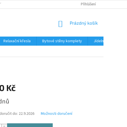
TKU NA SPLÁTKY
REKLAMACE
BLOG
Přihlášení
PODMÍNKY OCHRANY OS
NÁKUPNÍ
Prázdný košík
KOŠÍK
Relaxační křesla
Bytové stěny komplety
Jídelní sety
J
0 Kč
ýdnů
oručit do:
22.9.2026
Možnosti doručení