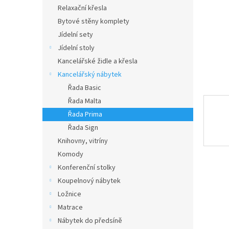
n
Relaxační křesla
e
Bytové stěny komplety
l
Jídelní sety
Jídelní stoly
Kancelářské židle a křesla
Kancelářský nábytek
Řada Basic
Řada Malta
Řada Prima
Řada Sign
Knihovny, vitríny
Komody
Konferenční stolky
Koupelnový nábytek
Ložnice
Matrace
Nábytek do předsíně