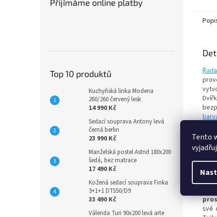
Přijímáme online platby
Popi
Det
Řada
Top 10 produktů
prov
vytvo
Kuchyňská linka Modena
Dvíř
260/260 červený lesk
bezp
14 990 Kč
barv
Sedací souprava Antony levá
Rozm
černá berlin
Roz
Tento 
23 990 Kč
Výšk
vyjadřu
Manželská postel Astrid 180x200
Šířka
šedá, bez matrace
Hlou
17 490 Kč
Nast
Nabí
Kožená sedací souprava Finka
vyrá
3+1+1 DTS50/D9
33 490 Kč
pros
své 
Válenda Turi 90x200 levá arte