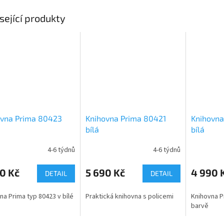
sející produkty
ovna Prima 80423
Knihovna Prima 80421
Knihovna
bílá
bílá
4-6 týdnů
4-6 týdnů
0 Kč
5 690 Kč
4 990 
DETAIL
DETAIL
na Prima typ 80423 v bílé
Praktická knihovna s policemi
Knihovna Pr
barvě