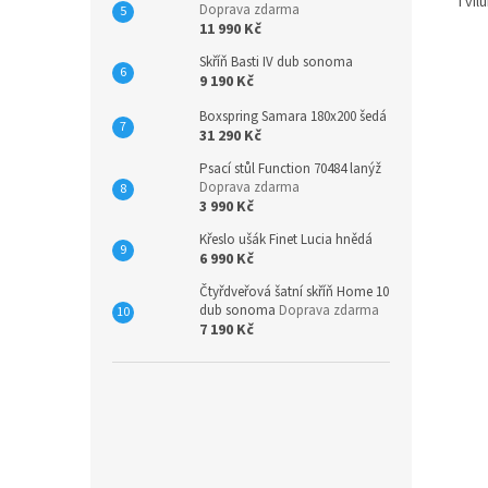
Tvil
Doprava zdarma
11 990 Kč
Skříň Basti IV dub sonoma
9 190 Kč
Boxspring Samara 180x200 šedá
31 290 Kč
Psací stůl Function 70484 lanýž
Doprava zdarma
3 990 Kč
Křeslo ušák Finet Lucia hnědá
6 990 Kč
Čtyřdveřová šatní skříň Home 10
dub sonoma
Doprava zdarma
7 190 Kč