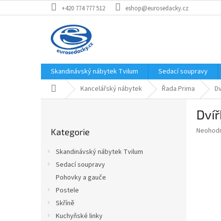
Přejít
+420 774 777 512
eshop@eurosedacky.cz
na
obsah
Skandinávský nábytek Tvilum
Sedací soupravy
Domů
Kancelářský nábytek
Řada Prima
Dv
P
Dvíř
o
Přeskočit
s
Průměr
Neohod
Kategorie
kategorie
t
hodnoce
r
produkt
Skandinávský nábytek Tvilum
a
je
Sedací soupravy
0,0
n
z
Pohovky a gauče
n
5
í
Postele
hvězdič
p
Skříně
a
Kuchyňské linky