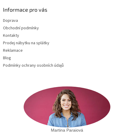
p
a
Informace pro vás
t
Doprava
í
Obchodní podmínky
Kontakty
Prodej nábytku na splátky
Reklamace
Blog
Podmínky ochrany osobních údajů
Martina Paraiová