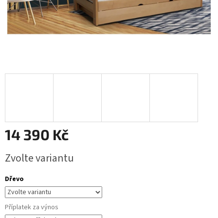
14 390 Kč
Měrná
Zvolte variantu
cena:
Dřevo
Příplatek za výnos