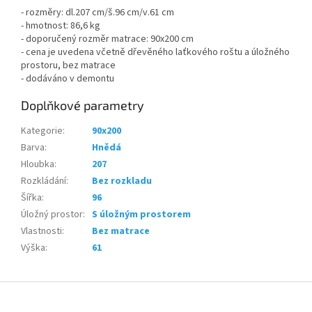
- rozměry: dl.207 cm/š.96 cm/v.61 cm
- hmotnost: 86,6 kg
- doporučený rozměr matrace: 90x200 cm
- cena je uvedena včetně dřevěného laťkového roštu a úložného
prostoru, bez matrace
- dodáváno v demontu
Doplňkové parametry
Kategorie
:
90x200
Barva
:
Hnědá
Hloubka
:
207
Rozkládání
:
Bez rozkladu
Šířka
:
96
Úložný prostor
:
S úložným prostorem
Vlastnosti
:
Bez matrace
Výška
:
61
Z
á