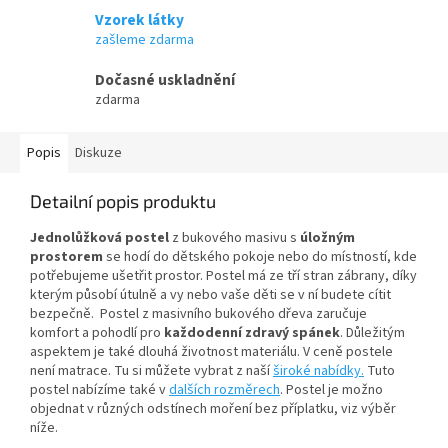
Vzorek látky
zašleme zdarma
Dočasné uskladnění
zdarma
Popis
Diskuze
Detailní popis produktu
Jednolůžková postel
z bukového masivu s
úložným
prostorem
se hodí do dětského pokoje nebo do místností, kde
potřebujeme ušetřit prostor. Postel má ze tří stran zábrany, díky
kterým působí útulně a vy nebo vaše děti se v ní budete cítit
bezpečně. Postel z masivního bukového dřeva zaručuje
komfort a pohodlí pro
každodenní zdravý spánek
. Důležitým
aspektem je také dlouhá životnost materiálu. V ceně postele
není matrace. Tu si můžete vybrat z naší
široké nabídky.
Tuto
postel nabízíme také v
dalších rozměrech
.
Postel je možno
objednat v různých odstínech moření bez příplatku, viz výběr
níže.