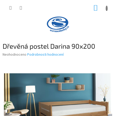
Přejít
NÁKUP
na
obsah
KOŠÍK
Dřevěná postel Darina 90x200
Průměrné
Neohodnoceno
Podrobnosti hodnocení
hodnocení
produktu
je
0,0
z
5
hvězdiček.