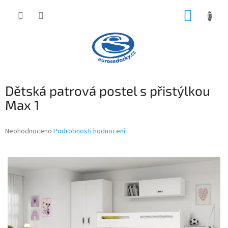
Přejít
NÁKUP
na
obsah
KOŠÍK
Dětská patrová postel s přistýlkou
Max 1
Průměrné
Neohodnoceno
Podrobnosti hodnocení
hodnocení
produktu
je
0,0
z
5
hvězdiček.