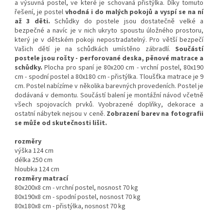
a výsuvná postel, ve které je schovaná přistýlka. Díky tomuto
řešení, je postel
vhodná i do malých pokojů a vyspí se na ní
až 3 děti.
Schůdky do postele jsou dostatečně velké a
bezpečné a navíc je v nich ukryto spoustu úložného prostoru,
který je v dětském pokoji nepostradatelný. Pro větší bezpečí
Vašich dětí je na schůdkách umístěno zábradlí.
Součástí
postele jsou rošty - perforované deska, pěnové matrace a
schůdky.
Plocha pro spaní je 80x200 cm - vrchní postel, 80x190
cm - spodní postel a 80x180 cm - přistýlka. Tloušťka matrace je 9
cm. Postel nabízíme v několika barevných provedeních. Postel je
dodávaná v demontu. Součástí balení je montážní návod včetně
všech spojovacích prvků. Vyobrazené doplňky, dekorace a
ostatní nábytek nejsou v ceně.
Zobrazení barev na fotografii
se může od skutečnosti lišit.
rozměry
výška 124 cm
délka 250 cm
hloubka 124 cm
rozměry matrací
80x200x8 cm - vrchní postel, nosnost 70 kg
80x190x8 cm - spodní postel, nosnost 70 kg
80x180x8 cm - přistýlka, nosnost 70 kg