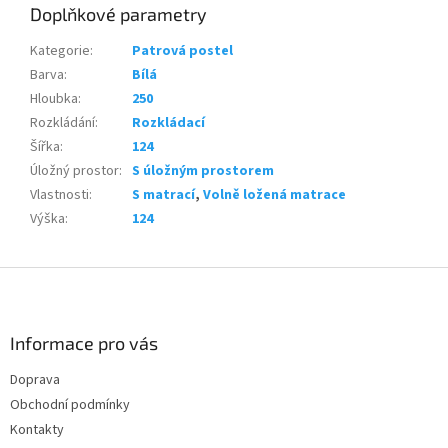
Doplňkové parametry
Kategorie
:
Patrová postel
Barva
:
Bílá
Hloubka
:
250
Rozkládání
:
Rozkládací
Šířka
:
124
Úložný prostor
:
S úložným prostorem
Vlastnosti
:
S matrací
,
Volně ložená matrace
Výška
:
124
Z
á
p
a
Informace pro vás
t
Doprava
í
Obchodní podmínky
Kontakty