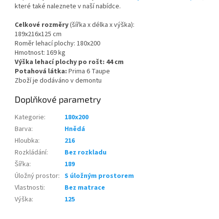
které také naleznete v naší nabídce.
Celkové rozměry
(šířka x délka x výška):
189x216x125 cm
Roměr lehací plochy: 180x200
Hmotnost: 169 kg
Výška lehací plochy po rošt: 44 cm
Potahová látka:
Prima 6 Taupe
Zboží je dodáváno v demontu
Doplňkové parametry
Kategorie
:
180x200
Barva
:
Hnědá
Hloubka
:
216
Rozkládání
:
Bez rozkladu
Šířka
:
189
Úložný prostor
:
S úložným prostorem
Vlastnosti
:
Bez matrace
Výška
:
125