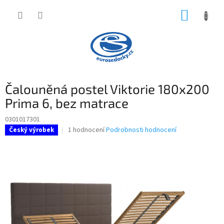
Přejít
NÁKUP
na
obsah
KOŠÍK
Čalouněná postel Viktorie 180x200
Prima 6, bez matrace
0301017301
Průměrné
1 hodnocení
Podrobnosti hodnocení
Český výrobek
hodnocení
produktu
je
5,0
z
5
hvězdiček.