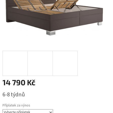
14 790 Kč
Měrná
6-8 týdnů
cena:
Příplatek za výnos