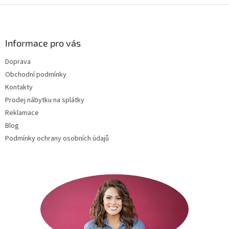
Z
á
p
a
Informace pro vás
t
Doprava
í
Obchodní podmínky
Kontakty
Prodej nábytku na splátky
Reklamace
Blog
Podmínky ochrany osobních údajů