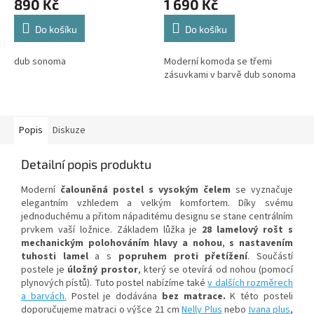
890 Kč
1 690 Kč
Do košíku
Do košíku
dub sonoma
Moderní komoda se třemi
zásuvkami v barvě dub sonoma
Popis
Diskuze
Detailní popis produktu
Moderní
čalouněná
postel s vysokým čelem
se vyznačuje
elegantním vzhledem a velkým komfortem. Díky svému
jednoduchému a přitom nápaditému designu se stane centrálním
prvkem vaší ložnice. Základem lůžka je
28 lamelový rošt s
mechanickým polohováním hlavy a nohou
,
s nastavením
tuhosti lamel
a s
popruhem proti přetížení
. Součástí
postele je
úložný prostor
, který se otevírá od nohou (pomocí
plynových pístů). Tuto postel nabízíme také
v dalších rozměrech
a barvách.
Postel je dodávána
bez matrace.
K této posteli
doporučujeme matraci o výšce 21 cm
Nelly Plus
nebo
Ivana plus
,