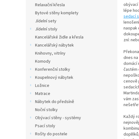
n
obývací
Relaxační křesla
e
lépe ho
Bytové stěny komplety
l
sedací s
Jídelní sety
lenošení
naopak 
Jídelní stoly
dokoupe
Kancelářské židle a křesla
zní: neb
Kancelářský nábytek
Překonal
Knihovny, vitríny
dnes na 
Komody
domácí m
častém č
Konferenční stolky
nepoškod
Koupelnový nábytek
cenově p
Ložnice
sedacích
Martinda
Matrace
vám zasl
Nábytek do předsíně
nešetřet
Noční stolky
Každý ro
Obývací stěny - systémy
nejnověj
Psací stoly
kombinuj
Rošty do postele
doplňků,