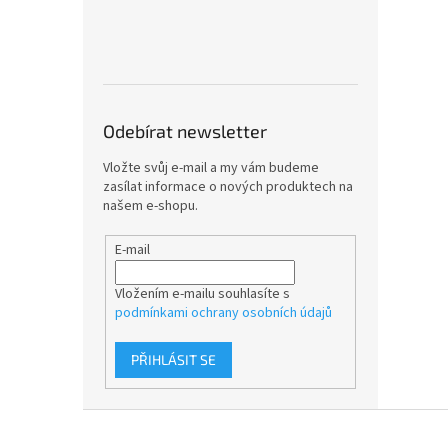
Odebírat newsletter
Vložte svůj e-mail a my vám budeme
zasílat informace o nových produktech na
našem e-shopu.
E-mail
Vložením e-mailu souhlasíte s
podmínkami ochrany osobních údajů
PŘIHLÁSIT SE
Z
á