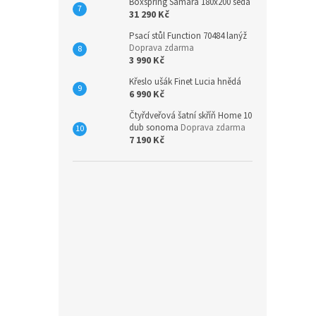
Boxspring Samara 180x200 šedá
31 290 Kč
Psací stůl Function 70484 lanýž
Doprava zdarma
3 990 Kč
Křeslo ušák Finet Lucia hnědá
6 990 Kč
Čtyřdveřová šatní skříň Home 10
dub sonoma
Doprava zdarma
7 190 Kč