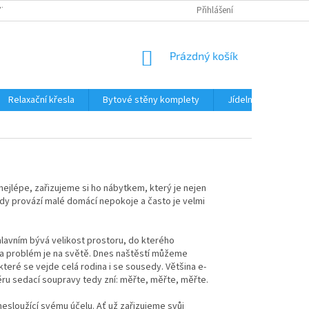
TKU NA SPLÁTKY
REKLAMACE
BLOG
Přihlášení
PODMÍNKY OCHRANY OS
NÁKUPNÍ
Prázdný košík
KOŠÍK
Relaxační křesla
Bytové stěny komplety
Jídelní sety
J
nejlépe, zařizujeme si ho nábytkem, který je nejen
ěkdy provází malé domácí nepokoje a často je velmi
 hlavním bývá velikost prostoru, do kterého
 a problém je na světě. Dnes naštěstí můžeme
eré se vejde celá rodina i se sousedy. Většina e-
ěru sedací soupravy tedy zní: měřte, měřte, měřte.
nesloužící svému účelu. Ať už zařizujeme svůj