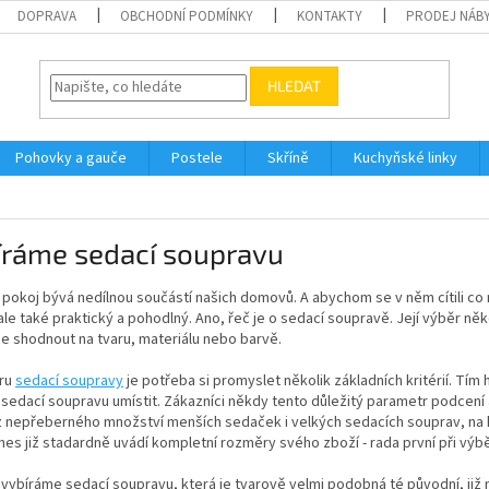
DOPRAVA
OBCHODNÍ PODMÍNKY
KONTAKTY
PRODEJ NÁBY
HLEDAT
Pohovky a gauče
Postele
Skříně
Kuchyňské linky
íráme sedací soupravu
pokoj bývá nedílnou součástí našich domovů. A abychom se v něm cítili co 
ale také praktický a pohodlný. Ano, řeč je o sedací soupravě. Její výběr n
se shodnout na tvaru, materiálu nebo barvě.
ěru
sedací soupravy
je potřeba si promyslet několik základních kritérií. Tím
sedací soupravu umístit. Zákazníci někdy tento důležitý parametr podcení
z nepřeberného množství menších sedaček i velkých sedacích souprav, na kt
es již stadardně uvádí kompletní rozměry svého zboží - rada první při výb
 vybíráme sedací soupravu, která je tvarově velmi podobná té původní, již 