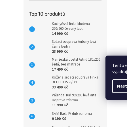
Top 10 produktů
Kuchyňská linka Modena
260/260 červený lesk
14 990 Kč
Sedací souprava Antony levá
černá berlin
23 990 Kč
Manželská postel Astrid 180x200
šedá, bez matrace
Tento 
17 490 Kč
vyjadřu
Kožená sedací souprava Finka
3+1+1 DTS50/D9
Nast
33 490 Kč
Válenda Turi 90x200 levá arte
Doprava zdarma
11 990 Kč
Skříň Basti IV dub sonoma
9 190 Kč