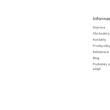
p
a
t
Informac
í
Doprava
Obchodní 
Kontakty
Prodej náby
Reklamace
Blog
Podmínky o
údajů