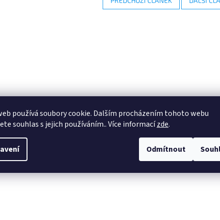
PŘEDCHOZÍ ČLÁNEK
DALŠÍ ČL
web používá soubory cookie. Dalším procházením tohoto webu
jete souhlas s jejich používáním.. Více informací
zde
.
avení
Odmítnout
Souh