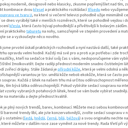
 pokoj moderně, designově nebo klasicky, zkusme popřemýšlet nad tím, z
dit kombinace dvou
křesel
a praktického rozkládací
třísedu
nebo využijeme 
oupravu ve tvaru U
, na které si večerní televizi pohodlně užije minimálně 
 se dnes vyrábějí také v menších rozměrech, které se pohodlně vejdou i d
ocení
křesla
, která často bývají pohodlnější a přívětivější k bolavým zád
ní praktického
taburetu
na nohy, samozřejmě ve stejném provedení a mater
ojte se a vyzkoušejte něco nového.
i jsme prvotní úskalí praktických rozhodnutí a nyní nastává další, také prak
trhu opravdu velmi hodně. Každý má své pro a proti a je potřeba i zde tr
azlíčky, kteří na sedačce tráví svůj čas s vámi, nedoporučujeme vám vybír
ištění žmolkovatět. Dejte raději přednost moderním snadno čistitelným lá
í zvířecí drápky. Stále žádaná je
přírodní kůže
, která je velmi odolná a n
řístupnější variantou je tzv. umělá kůže neboli ekokůže, která se často p
 souprav. Každá z látek na našem trhu má určitou oděruschopnost měřenou 
le, tím bývá látka oděruschopnější. Pokud vybíráte sedací soupravu na inte
at vzorky vybraných potahových látek, hned se vám bude vybírat snadněji. 
e na materiálu a dejte přednost kvalitě.
k je plný nových trendů, barev, kombinací. Můžete mezi sebou kombinovat
ší barevné trendy líbí, ale jste konzervativnější, zvolte sedací soupravu v
í s ostatními (
šedá
,
hnědá
,
černá
,
bílá,
béžová
) a svou originalitu nechte n
 které můžete v dalším roce zase vyměnit za nové trendy. Rada třetí při v