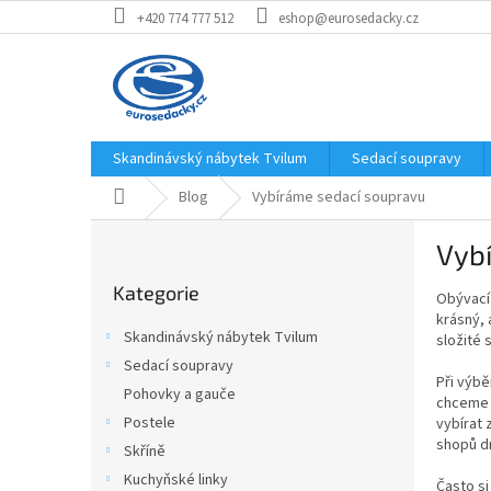
Přejít
+420 774 777 512
eshop@eurosedacky.cz
na
obsah
Skandinávský nábytek Tvilum
Sedací soupravy
Domů
Blog
Vybíráme sedací soupravu
P
Vyb
o
Přeskočit
s
Kategorie
kategorie
Obývací 
t
krásný, 
r
Skandinávský nábytek Tvilum
složité 
a
Sedací soupravy
n
Při výb
Pohovky a gauče
n
chceme 
í
Postele
vybírat 
shopů dn
p
Skříně
a
Kuchyňské linky
Často si