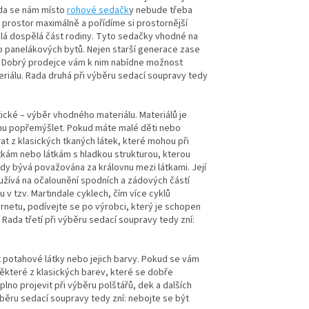
da se nám místo
rohové sedačk
y nebude třeba
prostor maximálně a pořídíme si prostornější
celá dospělá část rodiny. Tyto sedačky vhodné na
o panelákových bytů. Nejen starší generace zase
ům. Dobrý prodejce vám k nim nabídne možnost
iálu. Rada druhá při výběru sedací soupravy tedy
tické – výběr vhodného materiálu. Materiálů je
ochu popřemýšlet. Pokud máte malé děti nebo
at z klasických tkaných látek, které mohou při
tkám nebo látkám s hladkou strukturou, kterou
ěkdy bývá považována za královnu mezi látkami. Její
oužívá na očalounění spodních a zádových částí
v tzv. Martindale cyklech, čím více cyklů
rnetu, podívejte se po výrobci, který je schopen
Rada třetí při výběru sedací soupravy tedy zní:
 potahové látky nebo jejich barvy. Pokud se vám
 některé z klasických barev, které se dobře
aplno projevit při výběru polštářů, dek a dalších
ýběru sedací soupravy tedy zní: nebojte se být