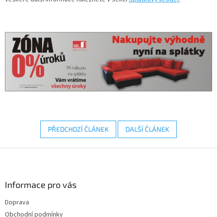
PŘEDCHOZÍ ČLÁNEK
DALŠÍ ČLÁNEK
Z
á
p
a
Informace pro vás
t
Doprava
í
Obchodní podmínky