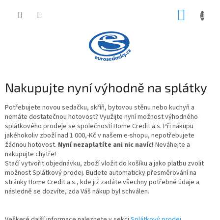
Přejít
NÁKUP
na
obsah
KOŠÍK
Nakupujte nyní výhodně na splátky
Potřebujete novou sedačku, skříň, bytovou stěnu nebo kuchyň a
nemáte dostatečnou hotovost? Využijte nyní možnost výhodného
splátkového prodeje se společností Home Credit a.s. Při nákupu
jakéhokoliv zboží nad 1 000,-Kč v našem e-shopu, nepotřebujete
žádnou hotovost.
Nyní nezaplatíte ani nic navíc!
Neváhejte a
nakupujte chytře!
Stačí vytvořit objednávku, zboží vložit do košíku a jako platbu zvolit
možnost Splátkový prodej. Budete automaticky přesměrování na
stránky Home Credit a.s., kde již zadáte všechny potřebné údaje a
následně se dozvíte, zda Váš nákup byl schválen.
Veškeré další informace naleznete v sekci
Splátkový prodej.