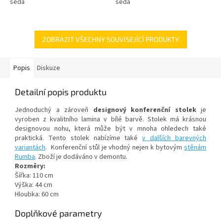
šedá
šedá
ZOBRAZIT VŠECHNY SOUVISEJÍCÍ PRODUKTY
Popis
Diskuze
Detailní popis produktu
Jednoduchý a zároveň
designový konferenční stolek
je
vyroben z kvalitního lamina v bílé barvě. Stolek má krásnou
designovou nohu, která může být v mnoha ohledech také
praktická. Tento stolek nabízíme také
v dalších barevných
variantách
. Konferenční stůl je vhodný nejen k bytovým
stěnám
Rumba
. Zboží je dodáváno v demontu.
Rozměry:
Šířka: 110 cm
Výška: 44 cm
Hloubka: 60 cm
Doplňkové parametry