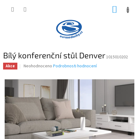
Přejít
NÁKUP
na
obsah
KOŠÍK
Bílý konferenční stůl Denver
1015010202
Průměrné
Neohodnoceno
Podrobnosti hodnocení
Akce
hodnocení
produktu
je
0,0
z
5
hvězdiček.