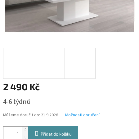
2 490 Kč
Měrná
4-6 týdnů
cena:
Můžeme doručit do:
21.9.2026
Možnosti doručení
Přidat do košíku