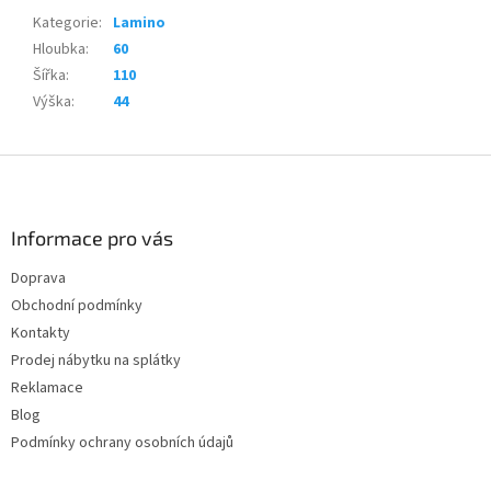
Kategorie
:
Lamino
Hloubka
:
60
Šířka
:
110
Výška
:
44
Z
á
p
a
Informace pro vás
t
Doprava
í
Obchodní podmínky
Kontakty
Prodej nábytku na splátky
Reklamace
Blog
Podmínky ochrany osobních údajů