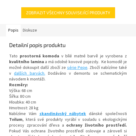
ZOBRAZIT VŠECHNY SOUVISEJÍCÍ PRODUKTY
Popis
Diskuze
Detailní popis produktu
Tato
prostorná komoda
v bílé matné barvě je vyrobena z
kvalitního lamina
a má odolné kovové pojezdy. Ke komodě je
možné dokoupit další zboží ze
série Pepe
. Zboží nabízíme také
v
dalších barvách
.
Dodáváno v demontu se schematickým
návodem k montáži.
Rozměry:
Výška: 68 cm
Šířka: 80 cm
Hloubka: 40 cm
Hmotnost: 28 kg
Nabízíme Vám
skandinávský nábytek
dánské společnosti
Tvilum
, která své produkty vyrábí v souladu s ekologickými
procesy zpracování dřeva a
ochrany životního prostředí.
Pokud Vás ochrana životního prostředí oslovuje a zároveň si