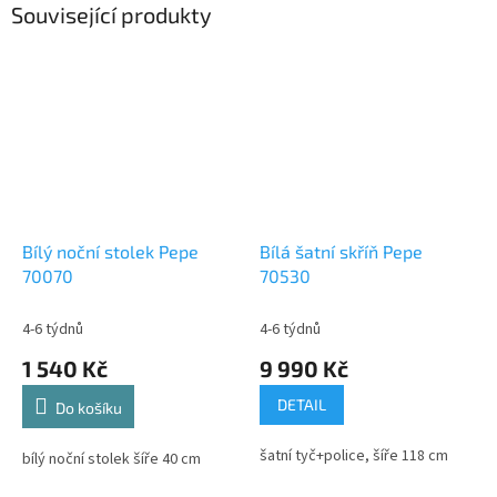
Související produkty
Bílý noční stolek Pepe
Bílá šatní skříň Pepe
70070
70530
4-6 týdnů
4-6 týdnů
1 540 Kč
9 990 Kč
DETAIL
Do košíku
šatní tyč+police, šíře 118 cm
bílý noční stolek šíře 40 cm