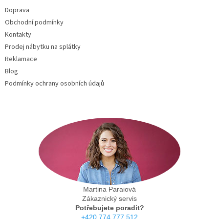
t
Doprava
í
Obchodní podmínky
Kontakty
Prodej nábytku na splátky
Reklamace
Blog
Podmínky ochrany osobních údajů
Martina Paraiová
Zákaznický servis
Potřebujete poradit?
+420 774 777 512