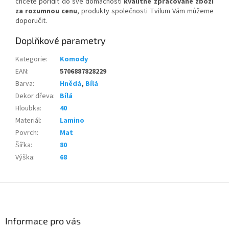
chcete pořídit do své domácnosti
kvalitně zpracované zboží
za rozumnou cenu
, produkty společnosti Tvilum Vám můžeme
doporučit.
Doplňkové parametry
Kategorie
:
Komody
EAN
:
5706887828229
Barva
:
Hnědá
,
Bílá
Dekor dřeva
:
Bílá
Hloubka
:
40
Materiál
:
Lamino
Povrch
:
Mat
Šířka
:
80
Výška
:
68
Z
á
p
a
Informace pro vás