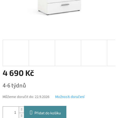
4 690 Kč
Měrná
4-6 týdnů
cena:
Můžeme doručit do:
22.9.2026
Možnosti doručení
Přidat do košíku