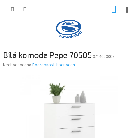
Přejít
NÁKUP
na
obsah
KOŠÍK
Bílá komoda Pepe 70505
0714020807
Průměrné
Neohodnoceno
Podrobnosti hodnocení
hodnocení
produktu
je
0,0
z
5
hvězdiček.