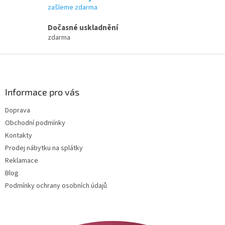
r
zašleme zdarma
v
k
Dočasné uskladnění
y
zdarma
v
ý
Z
p
i
á
s
p
u
a
Informace pro vás
t
Doprava
í
Obchodní podmínky
Kontakty
Prodej nábytku na splátky
Reklamace
Blog
Podmínky ochrany osobních údajů