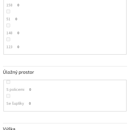
158
0
51
0
148
0
123
0
Úložný prostor
S policemi
0
Se šuplíky
0
Výška