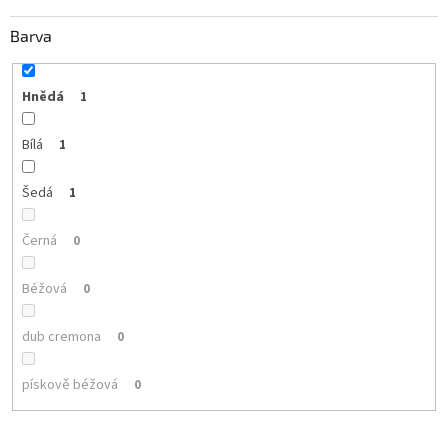
Barva
Hnědá
1
Bílá
1
Šedá
1
Černá
0
Béžová
0
dub cremona
0
pískově béžová
0