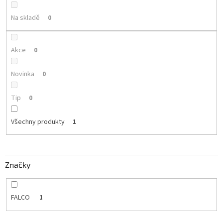
k
t
Na skladě
0
ů
Akce
0
Novinka
0
Tip
0
Všechny produkty
1
Značky
FALCO
1