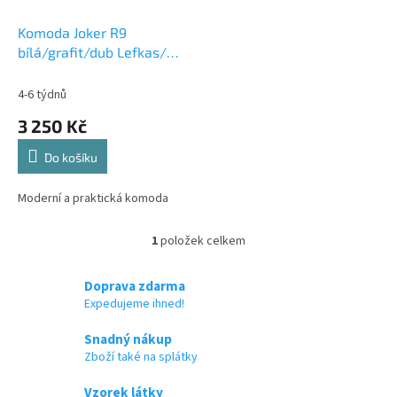
o
d
Komoda Joker R9
u
bílá/grafit/dub Lefkas/
k
šedá
t
4-6 týdnů
ů
3 250 Kč
Do košíku
Moderní a praktická komoda
1
položek celkem
O
v
l
Doprava zdarma
á
Expedujeme ihned!
d
a
Snadný nákup
c
Zboží také na splátky
í
p
Vzorek látky