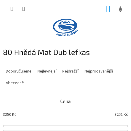
Přejít
NÁKUP
na
obsah
KOŠÍK
80 Hnědá Mat Dub lefkas
Ř
a
Doporučujeme
Nejlevnější
Nejdražší
Nejprodávanější
z
e
Abecedně
n
í
Cena
p
r
3250
Kč
3251
Kč
o
d
u