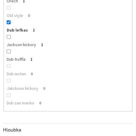
Ořech
1
Old style
0
Dub lefkas
1
Jackson hickory
1
Dub truffla
1
Dub wotan
0
Jakckson hickory
0
Dub san marino
0
Hloubka