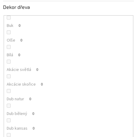
Dekor dřeva
Buk
0
Olše
0
Bílá
0
Akácie světlá
0
Akcácie skořice
0
Dub natur
0
Dub bělený
0
Dub kansas
0