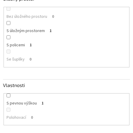
Bez úložného prostoru
0
S úložným prostorem
1
S policemi
1
Se šuplíky
0
Vlastnosti
S pevnou výškou
1
Polohovací
0