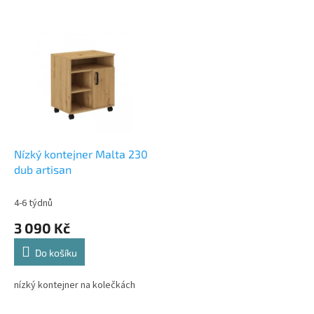
V
ý
p
i
s
p
r
o
d
Nízký kontejner Malta 230
u
dub artisan
k
t
4-6 týdnů
ů
3 090 Kč
Do košíku
nízký kontejner na kolečkách