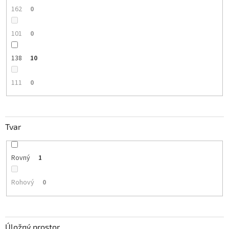
162
0
101
0
138
10
111
0
Tvar
Rovný
1
Rohový
0
Úložný prostor