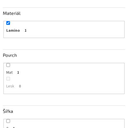
Materiál
Lamino
1
Povrch
Mat
1
Lesk
0
Šířka