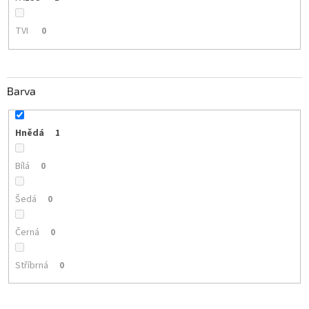
TVI
0
Barva
Hnědá
1
Bílá
0
Šedá
0
Černá
0
Stříbrná
0