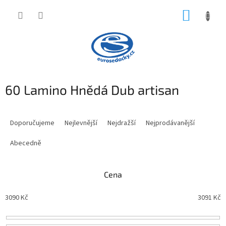
Přejít
NÁKUP
na
obsah
KOŠÍK
60 Lamino Hnědá Dub artisan
Ř
a
Doporučujeme
Nejlevnější
Nejdražší
Nejprodávanější
z
e
Abecedně
n
í
Cena
p
r
3090
Kč
3091
Kč
o
d
u