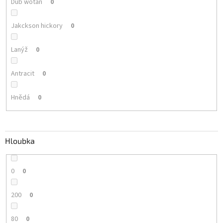
Dub wotan
0
Jakckson hickory
0
Lanýž
0
Antracit
0
Hnědá
0
Hloubka
0
0
200
0
80
0