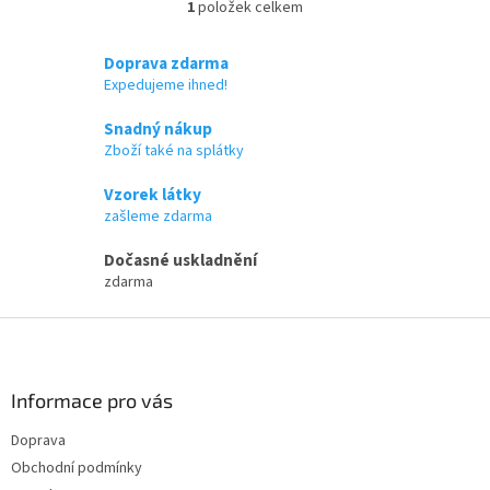
1
položek celkem
O
v
l
Doprava zdarma
á
Expedujeme ihned!
d
a
Snadný nákup
c
Zboží také na splátky
í
p
Vzorek látky
r
zašleme zdarma
v
k
Dočasné uskladnění
y
zdarma
v
ý
Z
p
i
á
s
p
u
a
Informace pro vás
t
Doprava
í
Obchodní podmínky