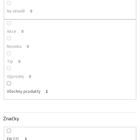
k
t
Na skladě
0
ů
Akce
0
Novinka
0
Tip
0
Výprodej
0
Všechny produkty
1
Značky
FALCO
1