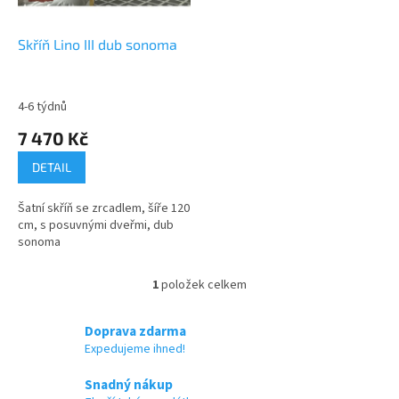
r
o
d
Skříň Lino III dub sonoma
u
k
t
4-6 týdnů
ů
7 470 Kč
DETAIL
Šatní skříň se zrcadlem, šíře 120
cm, s posuvnými dveřmi, dub
sonoma
1
položek celkem
O
v
l
Doprava zdarma
á
Expedujeme ihned!
d
a
Snadný nákup
c