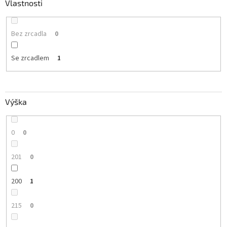
Vlastnosti
Bez zrcadla
0
Se zrcadlem
1
Výška
0
0
201
0
200
1
215
0