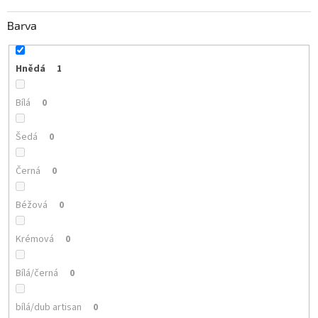
Barva
Hnědá
1
Bílá
0
Šedá
0
Černá
0
Béžová
0
Krémová
0
Bílá/černá
0
bílá/dub artisan
0