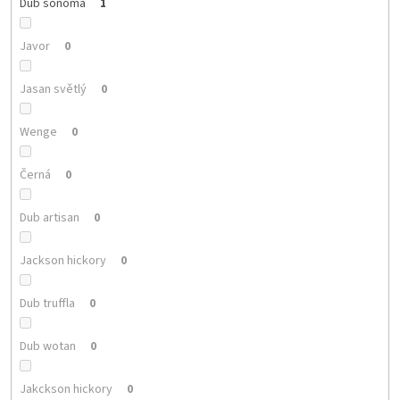
Dub sonoma
1
Javor
0
Jasan světlý
0
Wenge
0
Černá
0
Dub artisan
0
Jackson hickory
0
Dub truffla
0
Dub wotan
0
Jakckson hickory
0