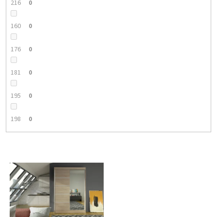
216
0
160
0
176
0
181
0
195
0
198
0
V
ý
p
i
s
p