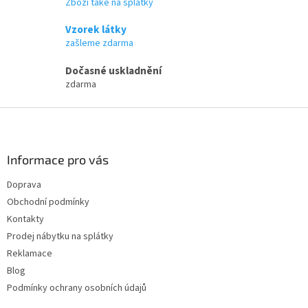
Zboží také na splátky
í
p
Vzorek látky
r
zašleme zdarma
v
k
Dočasné uskladnění
y
zdarma
v
ý
Z
p
i
á
s
p
u
a
Informace pro vás
t
Doprava
í
Obchodní podmínky
Kontakty
Prodej nábytku na splátky
Reklamace
Blog
Podmínky ochrany osobních údajů