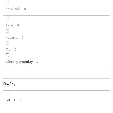
k
t
Na skladě
0
ů
Akce
0
Novinka
0
Tip
0
Všechny produkty
1
Značky
FALCO
1