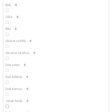
Buk
0
Olše
0
Bílá
0
Akácie světlá
0
Akcácie skořice
0
Dub natur
0
Dub bělený
0
Dub kansas
0
Jasan šedý
0