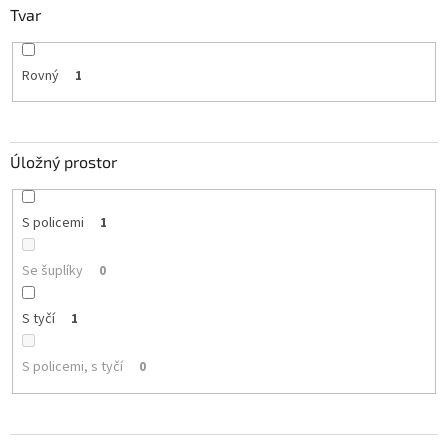
Tvar
Rovný
1
Úložný prostor
S policemi
1
Se šuplíky
0
S tyčí
1
S policemi, s tyčí
0