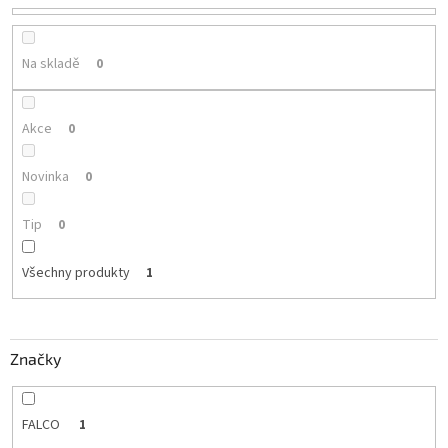
u
k
t
Na skladě
0
ů
Akce
0
Novinka
0
Tip
0
Všechny produkty
1
Značky
FALCO
1