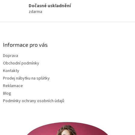
k
Dočasné uskladnění
y
zdarma
v
ý
Z
p
i
á
s
p
u
a
Informace pro vás
t
Doprava
í
Obchodní podmínky
Kontakty
Prodej nábytku na splátky
Reklamace
Blog
Podmínky ochrany osobních údajů