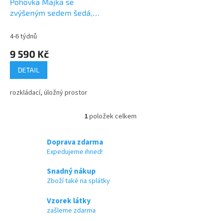
d
Pohovka Majka se
u
zvýšeným sedem šedá,
k
područ 10 cm
t
4-6 týdnů
ů
9 590 Kč
DETAIL
rozkládací, úložný prostor
1
položek celkem
O
v
l
Doprava zdarma
á
Expedujeme ihned!
d
a
Snadný nákup
c
Zboží také na splátky
í
p
Vzorek látky
r
zašleme zdarma
v