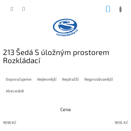
Přejít
NÁKUP
na
obsah
KOŠÍK
213 Šedá S úložným prostorem
Rozkládací
Ř
a
Doporučujeme
Nejlevnější
Nejdražší
Nejprodávanější
z
e
Abecedně
n
í
Cena
p
r
9590
Kč
9591
Kč
o
d