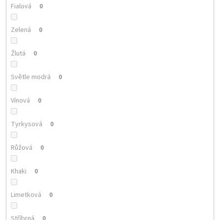
Fialová
0
Zelená
0
Žlutá
0
Světle modrá
0
Vínová
0
Tyrkysová
0
Růžová
0
Khaki
0
Limetková
0
Stříbrná
0