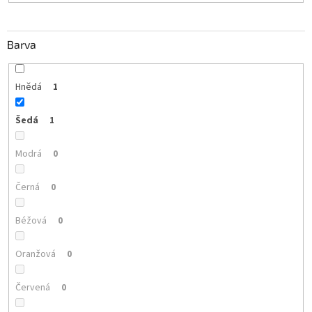
Barva
Hnědá
1
Šedá
1
Modrá
0
Černá
0
Béžová
0
Oranžová
0
Červená
0