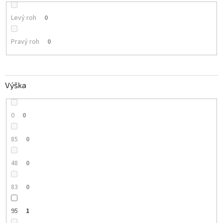
Levý roh
0
Pravý roh
0
Výška
0
0
85
0
48
0
83
0
95
1