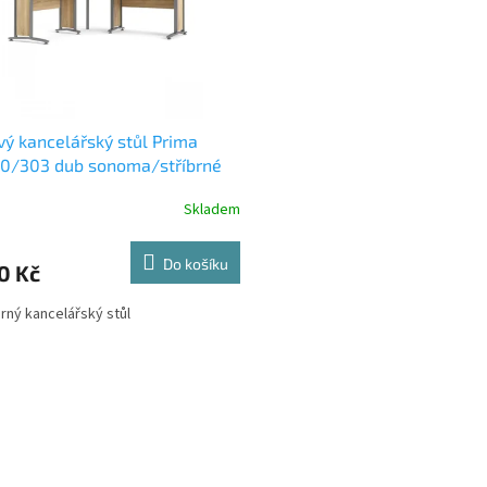
ý kancelářský stůl Prima
0/303 dub sonoma/stříbrné
Skladem
Do košíku
0 Kč
rný kancelářský stůl
O
v
l
á
d
a