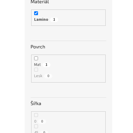
Materiál
Lamino
1
Povrch
Mat
1
Lesk
0
Šířka
0
0
45
0