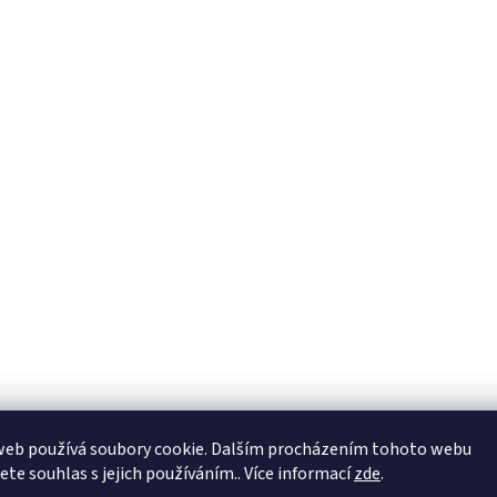
web používá soubory cookie. Dalším procházením tohoto webu
jete souhlas s jejich používáním.. Více informací
zde
.