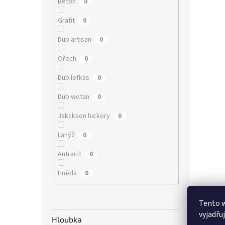
Beton
0
Grafit
0
Dub artisan
0
Ořech
0
Dub lefkas
0
Dub wotan
0
Jakckson hickory
0
Lanýž
0
Antracit
0
Hnědá
0
Tento 
vyjadřu
Hloubka