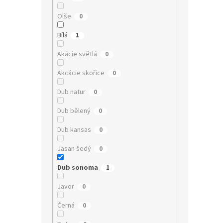
Olše
0
Bílá
1
Akácie světlá
0
Akcácie skořice
0
Dub natur
0
Dub bělený
0
Dub kansas
0
Jasan šedý
0
Dub sonoma
1
Javor
0
Černá
0