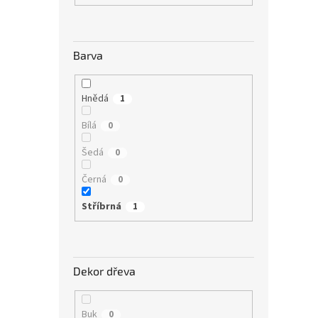
Barva
Hnědá
1
Bílá
0
Šedá
0
Černá
0
Stříbrná
1
Dekor dřeva
Buk
0