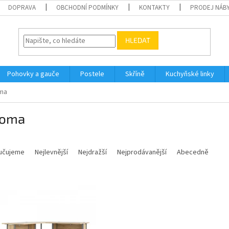
DOPRAVA
OBCHODNÍ PODMÍNKY
KONTAKTY
PRODEJ NÁBY
HLEDAT
Pohovky a gauče
Postele
Skříně
Kuchyňské linky
oma
noma
učujeme
Nejlevnější
Nejdražší
Nejprodávanější
Abecedně