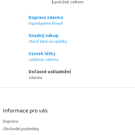
1
položek celkem
O
v
l
Doprava zdarma
á
Expedujeme ihned!
d
a
Snadný nákup
c
Zboží také na splátky
í
p
Vzorek látky
r
zašleme zdarma
v
k
Dočasné uskladnění
y
zdarma
v
ý
Z
p
i
á
s
p
u
a
Informace pro vás
t
Doprava
í
Obchodní podmínky