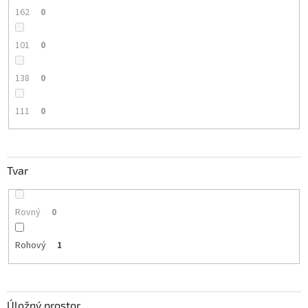
162
0
101
0
138
0
111
0
Tvar
Rovný
0
Rohový
1
Úložný prostor