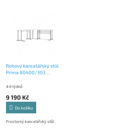
V
ý
p
i
s
p
r
o
d
Rohový kancelářský stůl
u
Prima 80400/303
k
bílý/stříbrné nohy
t
4-6 týdnů
ů
9 190 Kč
Do košíku
Prostorný kancelářský stůl