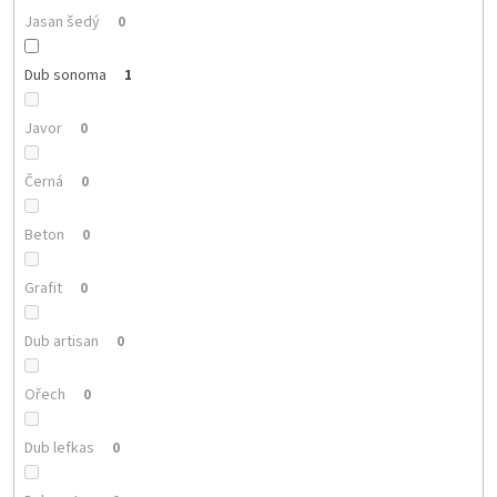
Jasan šedý
0
Dub sonoma
1
Javor
0
Černá
0
Beton
0
Grafit
0
Dub artisan
0
Ořech
0
Dub lefkas
0