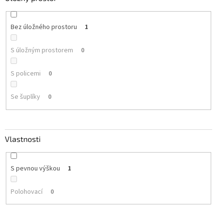
Bez úložného prostoru
1
S úložným prostorem
0
S policemi
0
Se šuplíky
0
Vlastnosti
S pevnou výškou
1
Polohovací
0