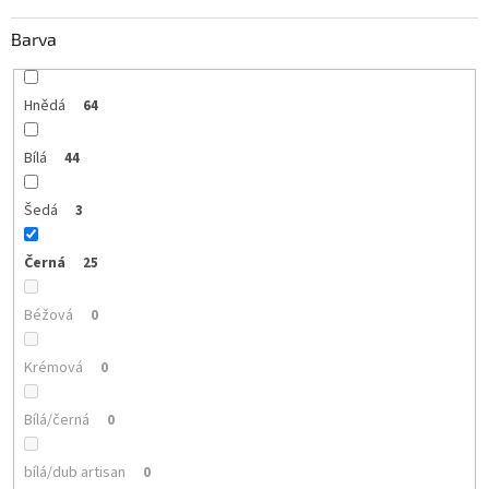
Barva
Hnědá
64
Bílá
44
Šedá
3
Černá
25
Béžová
0
Krémová
0
Bílá/černá
0
bílá/dub artisan
0