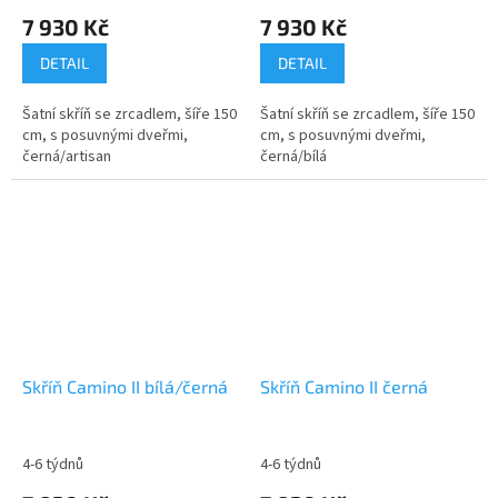
7 930 Kč
7 930 Kč
DETAIL
DETAIL
Šatní skříň se zrcadlem, šíře 150
Šatní skříň se zrcadlem, šíře 150
cm, s posuvnými dveřmi,
cm, s posuvnými dveřmi,
černá/artisan
černá/bílá
Skříň Camino II bílá/černá
Skříň Camino II černá
4-6 týdnů
4-6 týdnů