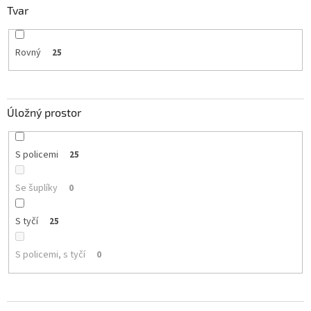
Tvar
Rovný
25
Úložný prostor
S policemi
25
Se šuplíky
0
S tyčí
25
S policemi, s tyčí
0