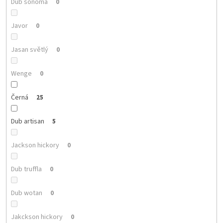
Dub sonoma
0
Javor
0
Jasan světlý
0
Wenge
0
Černá
25
Dub artisan
5
Jackson hickory
0
Dub truffla
0
Dub wotan
0
Jakckson hickory
0