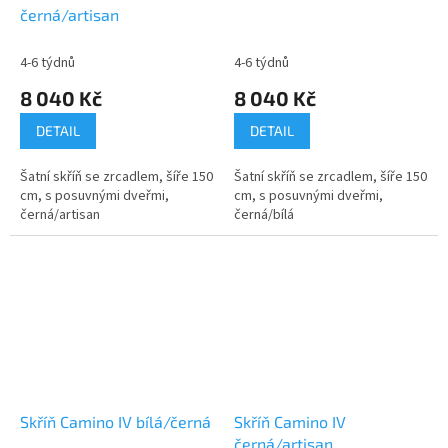
černá/artisan
4-6 týdnů
4-6 týdnů
8 040 Kč
8 040 Kč
DETAIL
DETAIL
Šatní skříň se zrcadlem, šíře 150
Šatní skříň se zrcadlem, šíře 150
cm, s posuvnými dveřmi,
cm, s posuvnými dveřmi,
černá/artisan
černá/bílá
Skříň Camino IV bílá/černá
Skříň Camino IV
černá/artisan