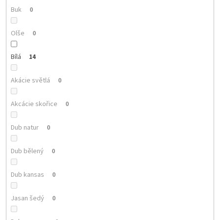
Buk
0
Olše
0
Bílá
14
Akácie světlá
0
Akcácie skořice
0
Dub natur
0
Dub bělený
0
Dub kansas
0
Jasan šedý
0