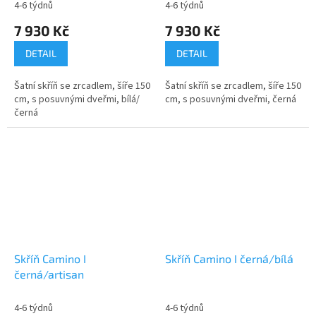
4-6 týdnů
4-6 týdnů
7 930 Kč
7 930 Kč
DETAIL
DETAIL
Šatní skříň se zrcadlem, šíře 150
Šatní skříň se zrcadlem, šíře 150
cm, s posuvnými dveřmi, bílá/
cm, s posuvnými dveřmi, černá
černá
Skříň Camino I
Skříň Camino I černá/bílá
černá/artisan
4-6 týdnů
4-6 týdnů