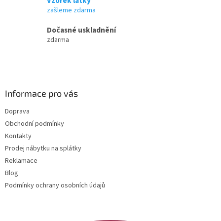
Vzorek látky
y
zašleme zdarma
v
ý
Dočasné uskladnění
p
zdarma
i
s
Z
u
á
p
a
Informace pro vás
t
Doprava
í
Obchodní podmínky
Kontakty
Prodej nábytku na splátky
Reklamace
Blog
Podmínky ochrany osobních údajů