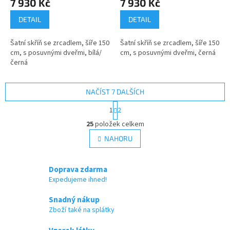
7 930 Kč
7 930 Kč
DETAIL
DETAIL
Šatní skříň se zrcadlem, šíře 150
Šatní skříň se zrcadlem, šíře 150
cm, s posuvnými dveřmi, bílá/
cm, s posuvnými dveřmi, černá
černá
NAČÍST 7 DALŠÍCH
S
1
2
t
O
r
25
položek celkem
v
á
l
NAHORU
n
á
k
d
o
v
a
Doprava zdarma
á
c
Expedujeme ihned!
n
í
í
p
Snadný nákup
r
Zboží také na splátky
v
k