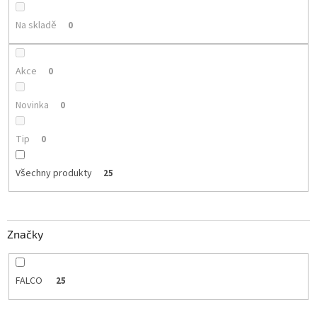
k
t
Na skladě
0
ů
Akce
0
Novinka
0
Tip
0
Všechny produkty
25
Značky
FALCO
25