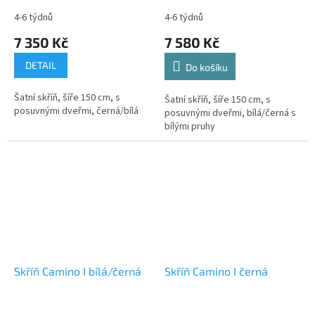
4-6 týdnů
4-6 týdnů
7 350 Kč
7 580 Kč
DETAIL
Do košíku
Šatní skříň, šíře 150 cm, s
Šatní skříň, šíře 150 cm, s
posuvnými dveřmi, černá/bílá
posuvnými dveřmi, bílá/černá s
bílými pruhy
Skříň Camino I bílá/černá
Skříň Camino I černá