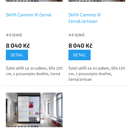
r
o
d
Skříň Camino III černá
Skříň Camino III
u
černá/artisan
k
t
4-6 týdnů
4-6 týdnů
ů
8 040 Kč
8 040 Kč
DETAIL
DETAIL
Šatní skříň se zrcadlem, šíře 150
Šatní skříň se zrcadlem, šíře 150
cm, s posuvnými dveřmi, černá
cm, s posuvnými dveřmi,
černá/artisan