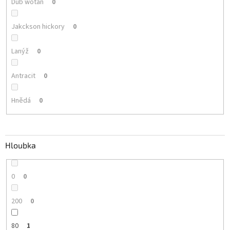
Dub wotan
0
Jakckson hickory
0
Lanýž
0
Antracit
0
Hnědá
0
Hloubka
0
0
200
0
80
1