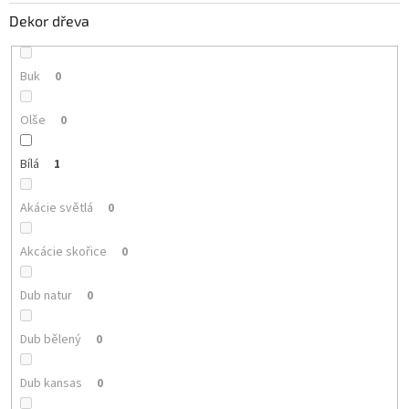
Dekor dřeva
Buk
0
Olše
0
Bílá
1
Akácie světlá
0
Akcácie skořice
0
Dub natur
0
Dub bělený
0
Dub kansas
0