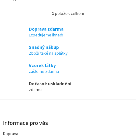
1
položek celkem
O
v
l
Doprava zdarma
á
Expedujeme ihned!
d
a
Snadný nákup
c
Zboží také na splátky
í
p
Vzorek látky
r
zašleme zdarma
v
k
Dočasné uskladnění
y
zdarma
v
ý
Z
p
i
á
s
p
u
a
Informace pro vás
t
Doprava
í