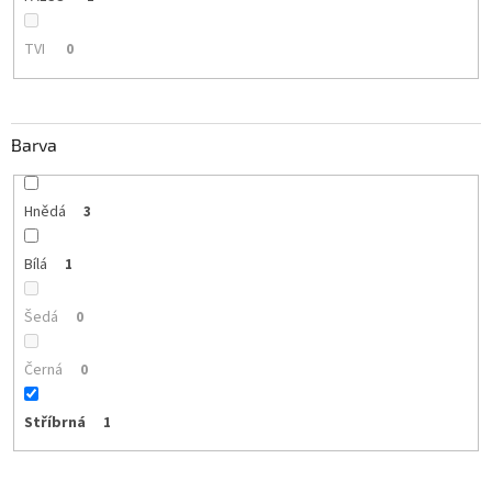
TVI
0
Barva
Hnědá
3
Bílá
1
Šedá
0
Černá
0
Stříbrná
1