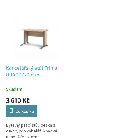
V
ý
p
i
s
p
r
o
d
Kancelářský stůl Prima
u
80400/70 dub
k
sonoma/stříbrné nohy
t
Skladem
ů
3 610 Kč
Do košíku
Bytelný psací stůl, deska s
otvory pro kabeláž, kovové
nohy, šíře 120cm