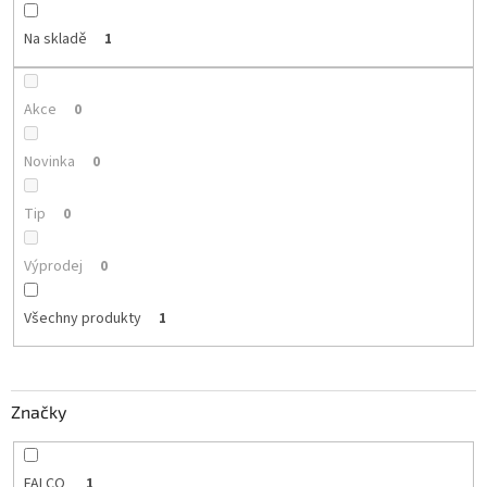
k
t
Na skladě
1
ů
Akce
0
Novinka
0
Tip
0
Výprodej
0
Všechny produkty
1
Značky
FALCO
1