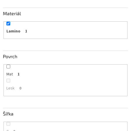
Materiál
Lamino
1
Povrch
Mat
1
Lesk
0
Šířka