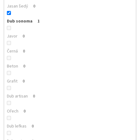
Jasan šedý
0
Dub sonoma
1
Javor
0
Černá
0
Beton
0
Grafit
0
Dub artisan
0
Ořech
0
Dub lefkas
0