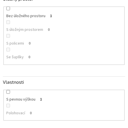
Bez úložného prostoru
1
S úložným prostorem
0
S policemi
0
Se šuplíky
0
Vlastnosti
S pevnou výškou
1
Polohovací
0