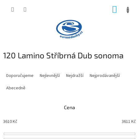
Přejít
NÁKUP
na
obsah
KOŠÍK
120 Lamino Stříbrná Dub sonoma
Ř
a
Doporučujeme
Nejlevnější
Nejdražší
Nejprodávanější
z
e
Abecedně
n
í
Cena
p
r
3610
Kč
3611
Kč
o
d
u