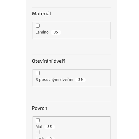
Materiál
Lamino
35
Otevírání dveří
S posuvnými dveřmi
29
Povrch
Mat
35
Lesk
0