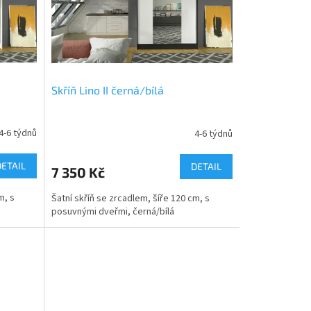
Skříň Lino II černá/bílá
4-6 týdnů
4-6 týdnů
DETAIL
DETAIL
7 350 Kč
m, s
Šatní skříň se zrcadlem, šíře 120 cm, s
posuvnými dveřmi, černá/bílá