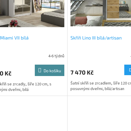
 Miami VII bílá
Skříň Lino III bílá/artisan
4-6 týdnů
Do košíku
7 470 Kč
0 Kč
Šatní skříň se zrcadlem, šíře 120 c
kříň se zrcadly, šíře 120 cm, s
posuvnými dveřmi, bílá/artisan
ými dveřmi, bílá