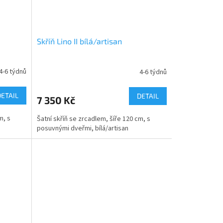
Skříň Lino II bílá/artisan
4-6 týdnů
4-6 týdnů
DETAIL
DETAIL
7 350 Kč
m, s
Šatní skříň se zrcadlem, šíře 120 cm, s
posuvnými dveřmi, bílá/artisan