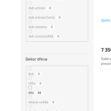
dub artisan
0
dub artisan/černá
0
Skříň
dub sonoma
0
dub sonoma/bílá
0
7 35
Šatní 
Dekor dřeva
posuvn
Buk
0
Olše
0
Bílá
35
Akácie světlá
0