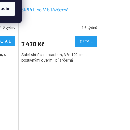
lasím
Skříň Lino V bílá/černá
4-6 týdnů
4-6 týdnů
DETAIL
DETAIL
7 470 Kč
m, s
Šatní skříň se zrcadlem, šíře 120 cm, s
posuvnými dveřmi, bílá/černá