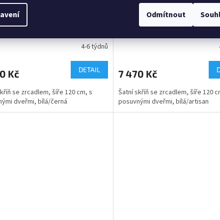
avení
Odmítnout
Souh
Lino III bílá/černá
Skříň Lino V bílá/artisan
4-6 týdnů
DETAIL
0 Kč
7 470 Kč
skříň se zrcadlem, šíře 120 cm, s
Šatní skříň se zrcadlem, šíře 120 c
ými dveřmi, bílá/černá
posuvnými dveřmi, bílá/artisan