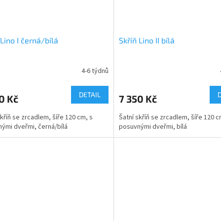
 Lino I černá/bílá
Skříň Lino II bílá
4-6 týdnů
DETAIL
0 Kč
7 350 Kč
skříň se zrcadlem, šíře 120 cm, s
Šatní skříň se zrcadlem, šíře 120 c
ými dveřmi, černá/bílá
posuvnými dveřmi, bílá