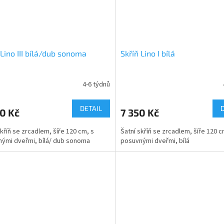
 Lino III bílá/dub sonoma
Skříň Lino I bílá
4-6 týdnů
DETAIL
0 Kč
7 350 Kč
skříň se zrcadlem, šíře 120 cm, s
Šatní skříň se zrcadlem, šíře 120 c
ými dveřmi, bílá/ dub sonoma
posuvnými dveřmi, bílá