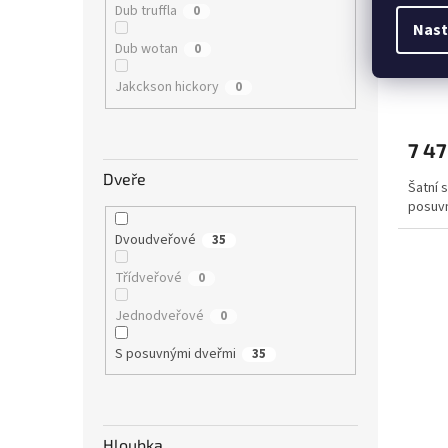
Dub truffla
0
Nast
Skříň 
Dub wotan
0
Jakckson hickory
0
7 47
Dveře
Šatní 
posuvn
Dvoudveřové
35
Třídveřové
0
Jednodveřové
0
S posuvnými dveřmi
35
Hloubka