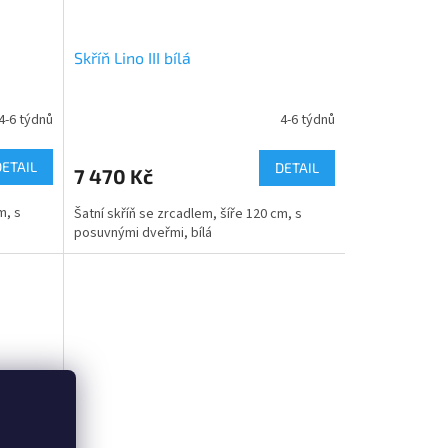
Skříň Lino III bílá
4-6 týdnů
4-6 týdnů
DETAIL
DETAIL
7 470 Kč
m, s
Šatní skříň se zrcadlem, šíře 120 cm, s
posuvnými dveřmi, bílá