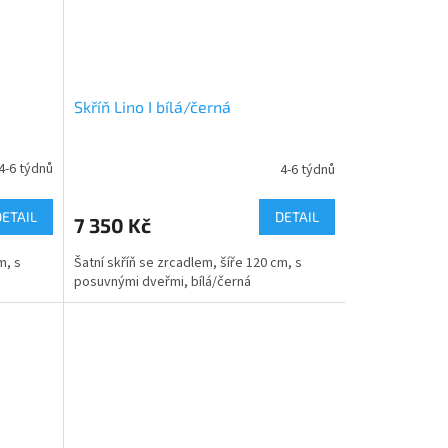
Skříň Lino I bílá/černá
4-6 týdnů
4-6 týdnů
DETAIL
DETAIL
7 350 Kč
m, s
Šatní skříň se zrcadlem, šíře 120 cm, s
posuvnými dveřmi, bílá/černá