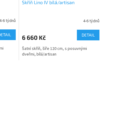
Skříň Lino IV bílá/artisan
4-6 týdnů
4-6 týdnů
DETAIL
DETAIL
6 660 Kč
ými
Šatní skříň, šíře 120 cm, s posuvnými
dveřmi, bílá/artisan