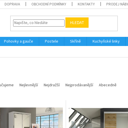
DOPRAVA
OBCHODNÍ PODMÍNKY
KONTAKTY
PRODEJ NÁBY
HLEDAT
Pohovky a gauče
Postele
Skříně
Kuchyňské linky
učujeme
Nejlevnější
Nejdražší
Nejprodávanější
Abecedně