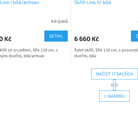
 Lino I bílá/artisan
Skříň Lino IV bílá
4-6 týdnů
DETAIL
0 Kč
6 660 Kč
skříň se zrcadlem, šíře 120 cm, s
Šatní skříň, šíře 120 cm, s posuvn
ými dveřmi, bílá/artisan
dveřmi, bílá
NAČÍST 17 DALŠÍCH
S
1
2
O
t
r
v
NAHORU
á
l
n
á
k
d
o
a
v
c
á
í
n
p
í