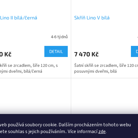
 Lino II bílá/černá
Skříň Lino V bílá
4-6 týdnů
DETAIL
0 Kč
7 470 Kč
skříň se zrcadlem, šíře 120 cm, s
Šatní skříň se zrcadlem, šíře 120 c
ými dveřmi, bílá/černá
posuvnými dveřmi, bílá
web používá soubory cookie. Dalším procházením tohoto webu
jete souhlas s jejich používáním.. Více informací
zde
.