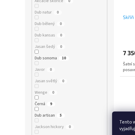
Akcácie skořice
0
Dub natur
0
Skříň
Dub bělený
0
Dub kansas
0
Jasan šedý
0
7 35
Dub sonoma
10
Šatní 
Javor
posuvn
0
Jasan světlý
0
Wenge
0
Černá
9
Dub artisan
5
Tento 
Jackson hickory
0
vyjadřu