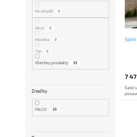
í
o
s
p
d
Na skladě
0
p
a
u
r
n
k
o
e
t
Akce
0
d
l
ů
u
Skříň
Novinka
0
k
Tip
0
t
ů
Všechny produkty
35
7 47
Šatní s
Značky
posuvn
FALCO
35