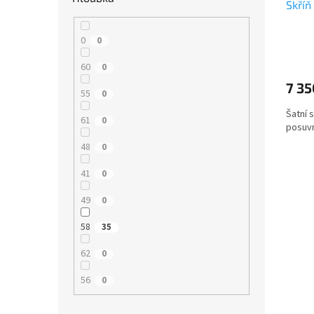
Skříň
0
0
60
0
7 35
55
0
Šatní 
61
0
posuvn
48
0
41
0
49
0
58
35
62
0
56
0