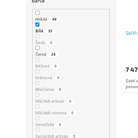
Barva
Hnědá
48
Bílá
35
Skříň
Šedá
0
Černá
24
Béžová
0
7 47
Krémová
0
Šatní 
posuvn
Bílá/černá
0
bílá/dub artisan
0
bílá/dub sonoma
0
černá/bílá
0
černá/dub artisan
0