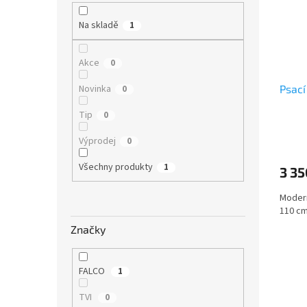
í
o
s
p
d
Na skladě
1
p
a
u
r
n
k
o
e
t
Akce
0
d
l
ů
u
Novinka
Psací
0
k
Tip
0
t
ů
Výprodej
0
Všechny produkty
1
3 35
Modern
110 c
Značky
FALCO
1
TVI
0