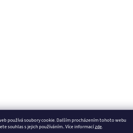
web používá soubory cookie. Dalším procházením tohoto webu
jete souhlas s jejich používáním.. Více informací
zde
.