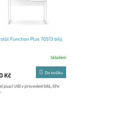
 stůl Function Plus 70513 bílý
Skladem
Do košíku
0 Kč
í psací stůl v provedení bílá, šíře
m
O
v
l
á
d