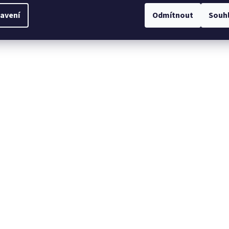
avení
Odmítnout
Souh