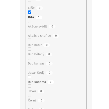
Olše
0
Bílá
1
Akácie světlá
0
Akcácie skořice
0
Dub natur
0
Dub bělený
0
Dub kansas
0
Jasan šedý
0
Dub sonoma
1
Javor
0
Černá
0