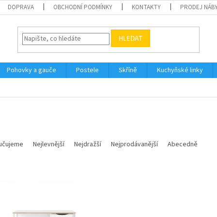
DOPRAVA
OBCHODNÍ PODMÍNKY
KONTAKTY
PRODEJ NÁBY
HLEDAT
Pohovky a gauče
Postele
Skříně
Kuchyňské linky
učujeme
Nejlevnější
Nejdražší
Nejprodávanější
Abecedně