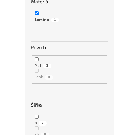
Materiál
Lamino
1
Povrch
Mat
1
Lesk
0
Šířka
0
2
45
0