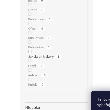
Beton
0
Grafit
0
Dub artisan
0
Ořech
0
Dub lefkas
0
Dub wotan
0
Jakckson hickory
1
Lanýž
0
Antracit
0
Hnědá
0
Tento 
vyjadřu
Hloubka