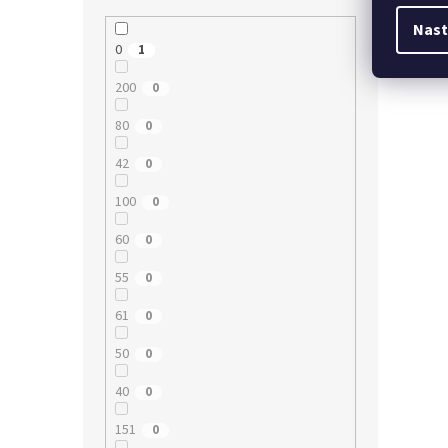
Nast
0
1
200
0
80
0
42
0
100
0
60
0
55
0
61
0
50
0
40
0
151
0