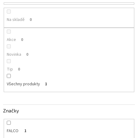
u
k
t
Na skladě
0
ů
Akce
0
Novinka
0
Tip
0
Všechny produkty
1
Značky
FALCO
1