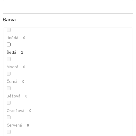
Barva
Hnědá
0
Šedá
1
Modrá
0
Černá
0
Béžová
0
Oranžová
0
Červená
0