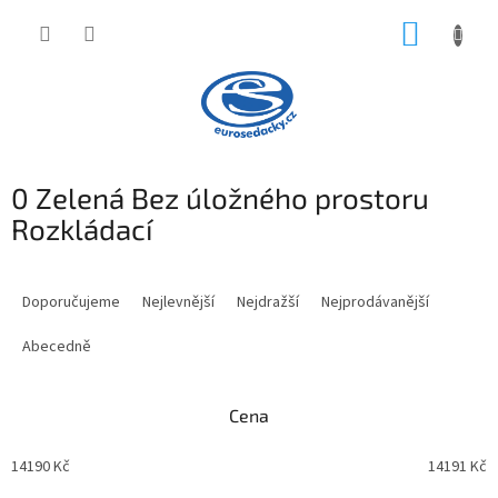
Přejít
NÁKUP
na
obsah
KOŠÍK
0 Zelená Bez úložného prostoru
Rozkládací
Ř
a
Doporučujeme
Nejlevnější
Nejdražší
Nejprodávanější
z
e
Abecedně
n
í
Cena
p
r
14190
Kč
14191
Kč
o
d