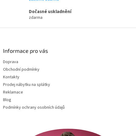
v
k
Dočasné uskladnění
y
zdarma
v
ý
Z
p
i
á
s
p
u
a
Informace pro vás
t
Doprava
í
Obchodní podmínky
Kontakty
Prodej nábytku na splátky
Reklamace
Blog
Podmínky ochrany osobních údajů