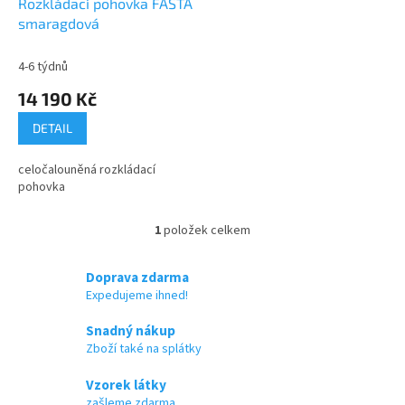
d
Rozkládací pohovka FASTA
u
smaragdová
k
t
4-6 týdnů
ů
14 190 Kč
DETAIL
celočalouněná rozkládací
pohovka
1
položek celkem
O
v
l
Doprava zdarma
á
Expedujeme ihned!
d
a
Snadný nákup
c
Zboží také na splátky
í
p
Vzorek látky
r
zašleme zdarma