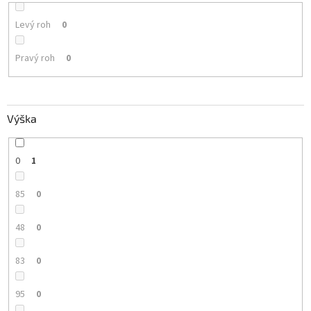
Levý roh
0
Pravý roh
0
Výška
0
1
85
0
48
0
83
0
95
0