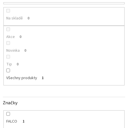
u
k
t
Na skladě
0
ů
Akce
0
Novinka
0
Tip
0
Všechny produkty
1
Značky
FALCO
1