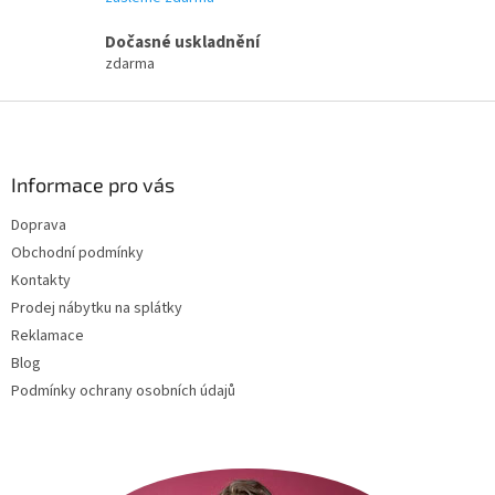
v
k
Dočasné uskladnění
y
zdarma
v
ý
Z
p
i
á
s
p
u
a
Informace pro vás
t
Doprava
í
Obchodní podmínky
Kontakty
Prodej nábytku na splátky
Reklamace
Blog
Podmínky ochrany osobních údajů