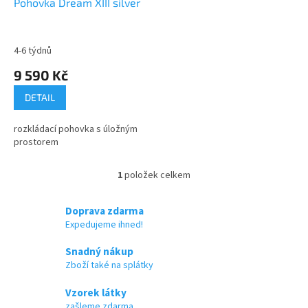
d
Pohovka Dream XIII silver
u
k
t
4-6 týdnů
ů
9 590 Kč
DETAIL
rozkládací pohovka s úložným
prostorem
1
položek celkem
O
v
l
Doprava zdarma
á
Expedujeme ihned!
d
a
Snadný nákup
c
Zboží také na splátky
í
p
Vzorek látky
r
zašleme zdarma