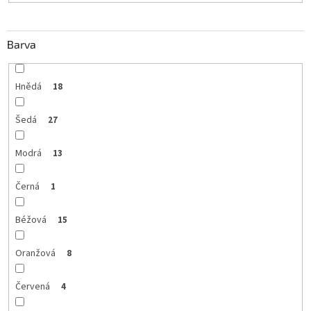
Barva
Hnědá
18
Šedá
27
Modrá
13
Černá
1
Béžová
15
Oranžová
8
Červená
4