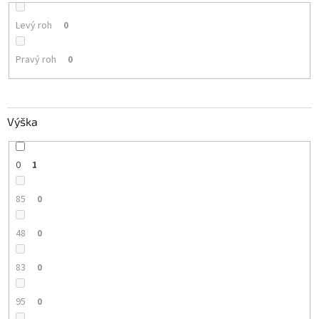
Levý roh
0
Pravý roh
0
Výška
0
1
85
0
48
0
83
0
95
0