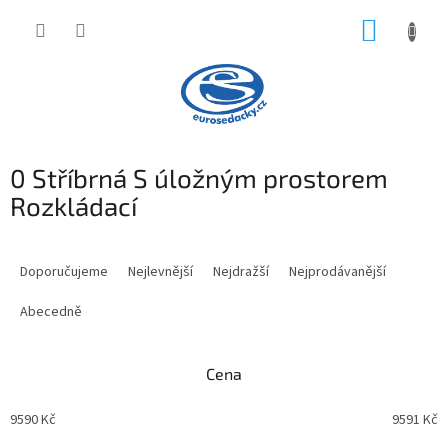
Přejít
NÁKUP
na
obsah
KOŠÍK
0 Stříbrná S úložným prostorem
Rozkládací
Ř
a
Doporučujeme
Nejlevnější
Nejdražší
Nejprodávanější
z
e
Abecedně
n
í
Cena
p
r
9590
Kč
9591
Kč
o
d