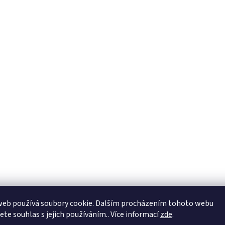
web používá soubory cookie. Dalším procházením tohoto webu
jete souhlas s jejich používáním.. Více informací
zde
.