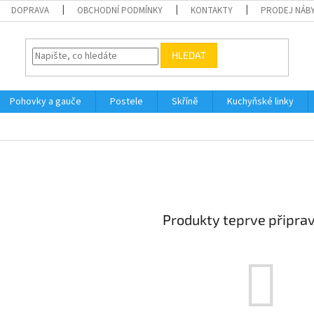
DOPRAVA
OBCHODNÍ PODMÍNKY
KONTAKTY
PRODEJ NÁBY
HLEDAT
Pohovky a gauče
Postele
Skříně
Kuchyňské linky
Produkty teprve připra