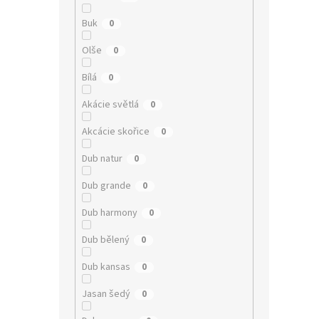
Buk
0
Olše
0
Bílá
0
Akácie světlá
0
Akcácie skořice
0
Dub natur
0
Dub grande
0
Dub harmony
0
Dub bělený
0
Dub kansas
0
Jasan šedý
0