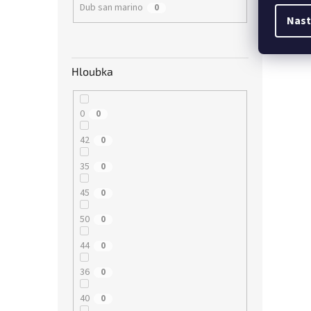
Dub san marino
0
Nast
Hloubka
0
0
42
0
35
0
45
0
50
0
44
0
36
0
40
0