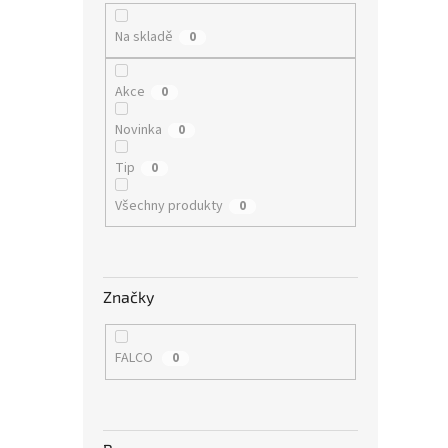
í
p
Na skladě
0
a
n
e
Akce
0
l
Novinka
0
Tip
0
Všechny produkty
0
Značky
FALCO
0