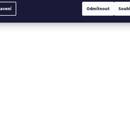
avení
Odmítnout
Souh