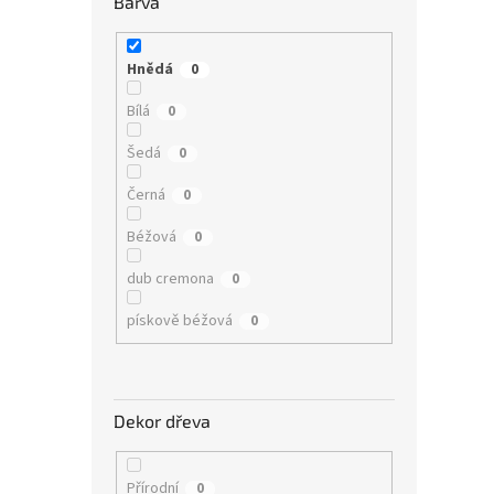
Barva
Hnědá
0
Bílá
0
Šedá
0
Černá
0
Béžová
0
dub cremona
0
pískově béžová
0
Dekor dřeva
Přírodní
0