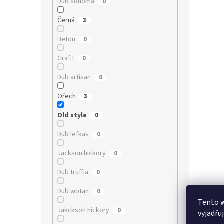
Dub sonoma
0
Černá
3
Beton
0
Grafit
0
Dub artisan
0
Ořech
3
Old style
0
Dub lefkas
0
Jackson hickory
0
Dub truffla
0
Dub wotan
0
Tento 
Jakckson hickory
0
vyjadřu