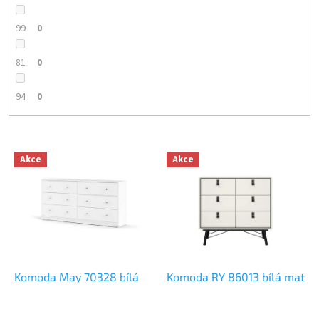
99
0
81
0
94
0
V
Akce
Akce
ý
p
i
s
p
r
o
d
Komoda May 70328 bílá
Komoda RY 86013 bílá mat
u
k