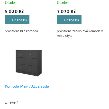
t
Skladem
Skladem
ů
5 020 Kč
7 070 Kč
Do košíku
Do košíku
prostorná bílá komoda
prostorná zásuvková komoda v
retro stylu
Komoda May 70332 šedá
4-6 týdnů