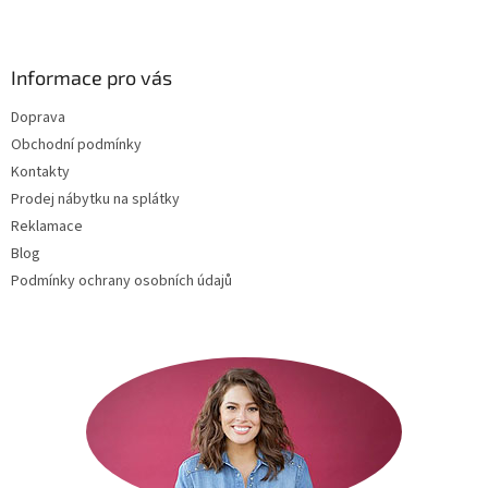
Z
p
i
á
s
p
u
a
Informace pro vás
t
Doprava
í
Obchodní podmínky
Kontakty
Prodej nábytku na splátky
Reklamace
Blog
Podmínky ochrany osobních údajů