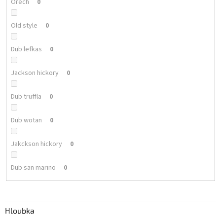
Ořech
0
Old style
0
Dub lefkas
0
Jackson hickory
0
Dub truffla
0
Dub wotan
0
Jakckson hickory
0
Dub san marino
0
Hloubka