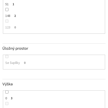
51
1
148
2
123
0
Úložný prostor
Se šuplíky
0
Výška
0
3