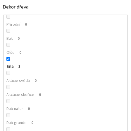
Dekor dřeva
Přírodní
0
Buk
0
Olše
0
Bílá
3
Akácie světlá
0
Akcácie skořice
0
Dub natur
0
Dub grande
0