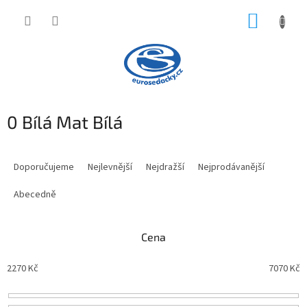
Přejít
NÁKUP
na
obsah
KOŠÍK
0 Bílá Mat Bílá
Ř
a
Doporučujeme
Nejlevnější
Nejdražší
Nejprodávanější
z
e
Abecedně
n
í
Cena
p
r
2270
Kč
7070
Kč
o
d
u