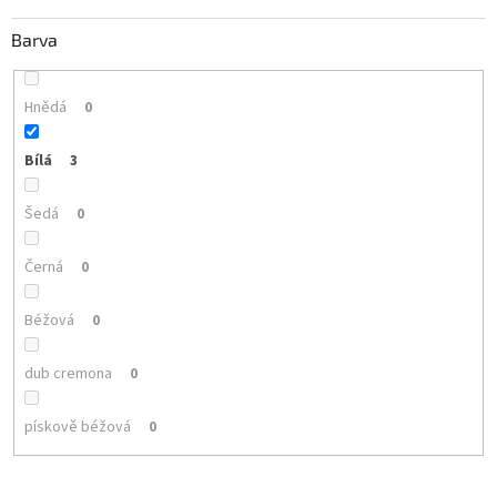
Barva
Hnědá
0
Bílá
3
Šedá
0
Černá
0
Béžová
0
dub cremona
0
pískově béžová
0