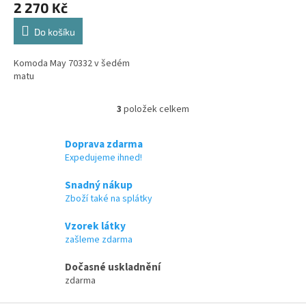
2 270 Kč
Do košíku
Komoda May 70332 v šedém
matu
3
položek celkem
O
v
l
Doprava zdarma
á
Expedujeme ihned!
d
a
Snadný nákup
c
Zboží také na splátky
í
p
Vzorek látky
r
zašleme zdarma
v
k
Dočasné uskladnění
y
zdarma
v
ý