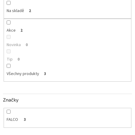
k
t
Na skladě
2
ů
Akce
2
Novinka
0
Tip
0
Všechny produkty
3
Značky
FALCO
3